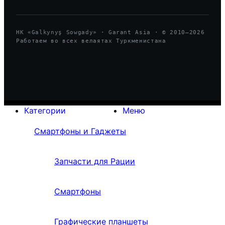
HK «Galkynyş Sowgady» · Garant Asia · © 2010—
2026
Работаем во всех велаятах Туркменистана
Категории
Меню
Смартфоны и Гаджеты
Запчасти для Рации
Смартфоны
Графические планшеты