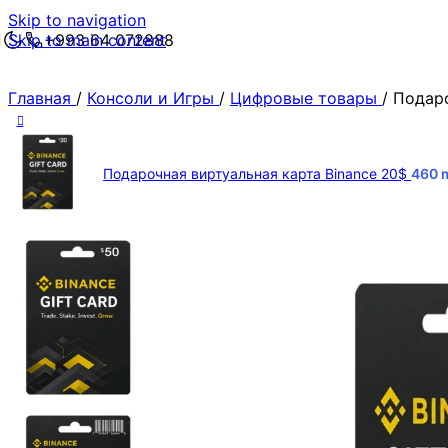
Skip to navigation
Skip to main content
+993 64 072888
Главная
/
Консоли и Игры
/
Цифровые товары
/
Подаро
Подарочная виртуальная карта Binance 20$
460