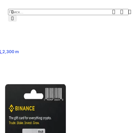
0$
2,300
m