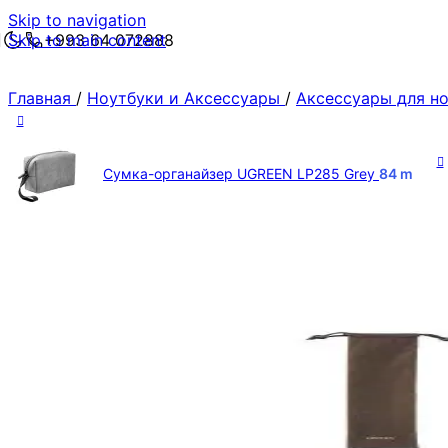
Skip to navigation
Skip to main content
+993 64 072888
Главная
/
Ноутбуки и Аксессуары
/
Аксессуары для н
Сумка-органайзер UGREEN LP285 Grey
84
m