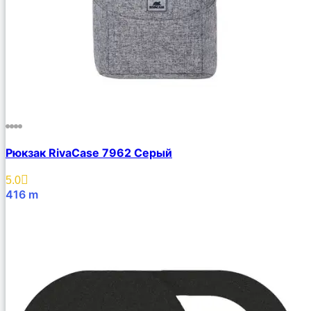
Рюкзак RivaCase 7962 Серый
5.0
416
m
В Корзину