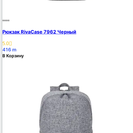
Рюкзак RivaCase 7962 Черный
5.0
416
m
В Корзину