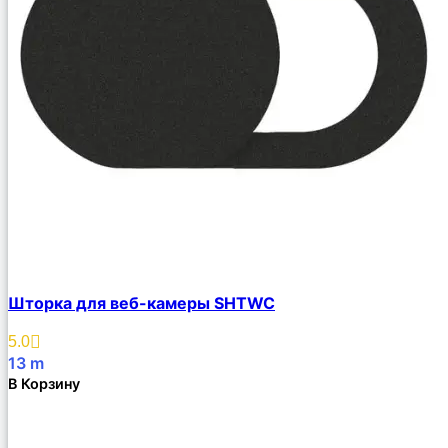
Шторка для веб-камеры SHTWC
5.0
13
m
В Корзину