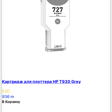
Сравнить
Картридж для плоттера HP T930 Grey
Описание
Избранное
5.0
936
m
В Корзину