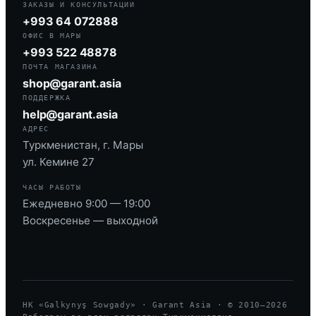
ЗАКАЗЫ И КОНСУЛЬТАЦИИ
+993 64 072888
ОФИС В МАРЫ
+993 522 48878
ПОЧТА МАГАЗИНА
shop@garant.asia
ПОДДЕРЖКА
help@garant.asia
АДРЕС
Туркменистан, г. Мары
ул. Кемине 27
ЧАСЫ РАБОТЫ
Ежедневно 9:00 — 19:00
Воскресенье — выходной
HK «Galkynyş Sowgady» · Garant Asia · © 2010—
2026