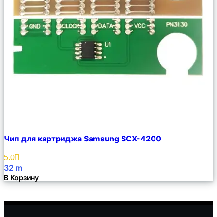
Сравнить
Чип для картриджа Samsung SCX-4200
Описание
Избранное
5.0
32
m
В Корзину