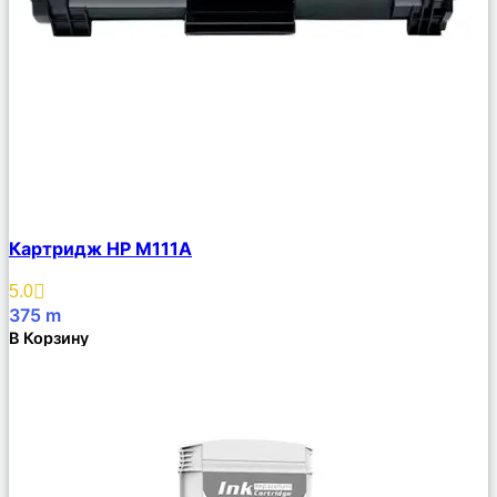
Сравнить
Картридж HP M111A
Описание
Избранное
5.0
375
m
В Корзину