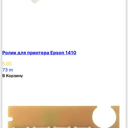
Сравнить
Ролик для принтера Epson 1410
Описание
Избранное
5.0
73
m
В Корзину