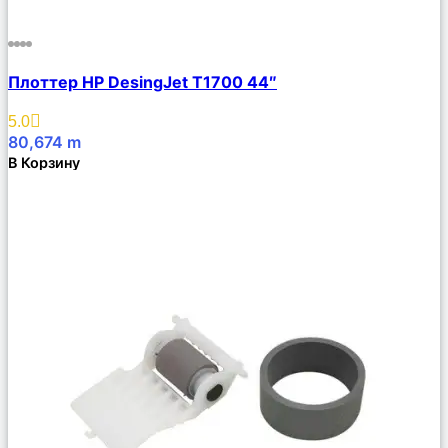
Сравнить
Плоттер HP DesingJet T1700 44″
Описание
Избранное
5.0
80,674
m
В Корзину