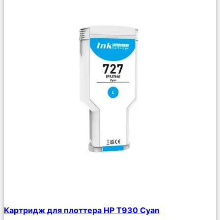
Сравнить
Картридж для плоттера HP T930 Cyan
Описание