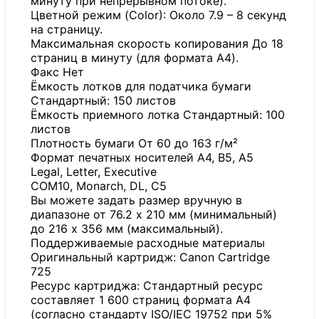
минуту при непрерывном потоке).
Цветной режим (Color): Около 7.9 – 8 секунд
на страницу.
Максимальная скорость копирования До 18
страниц в минуту (для формата A4).
Факс Нет
Ёмкость лотков для податчика бумаги
Стандартный: 150 листов
Ёмкость приемного лотка Стандартный: 100
листов
Плотность бумаги От 60 до 163 г/м²
Формат печатных носителей A4, B5, A5
Legal, Letter, Executive
COM10, Monarch, DL, C5
Вы можете задать размер вручную в
диапазоне от 76.2 x 210 мм (минимальный)
до 216 x 356 мм (максимальный).
Поддерживаемые расходные материалы
Оригинальный картридж: Canon Сartridge
725
Ресурс картриджа: Стандартный ресурс
составляет 1 600 страниц формата А4
(согласно стандарту ISO/IEC 19752 при 5%