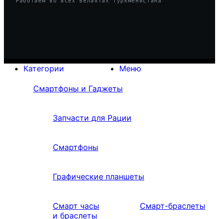
Работаем во всех велаятах Туркменистана
Категории
Меню
Смартфоны и Гаджеты
Запчасти для Рации
Смартфоны
Графические планшеты
Смарт часы
Смарт-браслеты
и браслеты