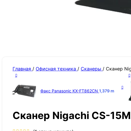
Главная
/
Офисная техника
/
Сканеры
/
Сканер Ni
Факс Panasonic KX-FT862CN
1,379
m
Сканер Nigachi CS-15