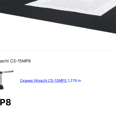
gachi CS-15MP8
Сканер Nigachi CS-10MP5
1,276
m
MP8