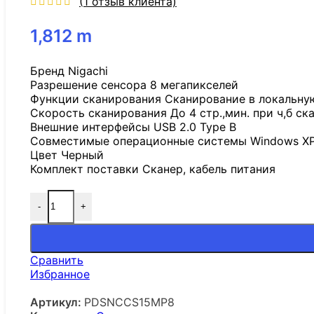
(
1
отзыв клиента)
1,812
m
Бренд Nigachi
Разрешение сенсора 8 мегапикселей
Функции сканирования Сканирование в локальну
Скорость сканирования До 4 стр.,мин. при ч,б ск
Внешние интерфейсы USB 2.0 Type B
Совместимые операционные системы Windows XP, 
Цвет Черный
Комплект поставки Сканер, кабель питания
-
+
Сравнить
Избранное
Артикул:
PDSNCCS15MP8