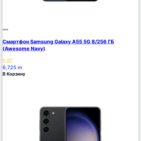
Сравнить
Смартфон Samsung Galaxy A55 5G 8/256 ГБ
Описание
(Awesome Navy)
Избранное
5.0
6,725
m
В Корзину