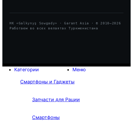
HK «Galkynyş Sowgady» · Garant Asia · © 2010—
2026
Работаем во всех велаятах Туркменистана
Категории
Меню
Смартфоны и Гаджеты
Запчасти для Рации
Смартфоны