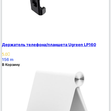
Сравнить
Держатель телефона/планшета Ugreen LP160
Описание
Избранное
5.0
156
m
В Корзину