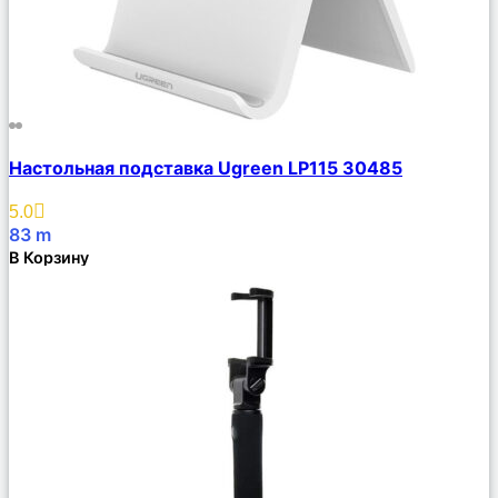
Сравнить
Настольная подставка Ugreen LP115 30485
Описание
Избранное
5.0
83
m
В Корзину