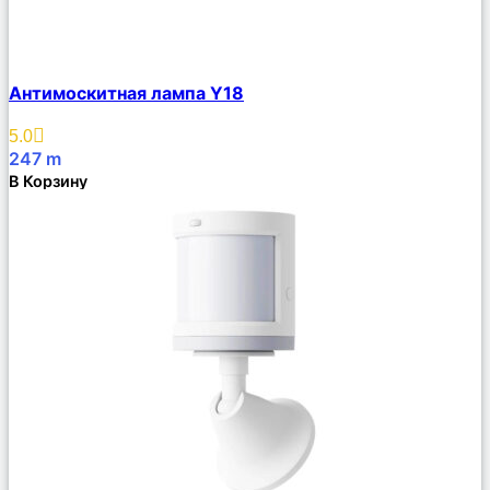
Сравнить
Антимоскитная лампа Y18
Описание
Избранное
5.0
247
m
В Корзину