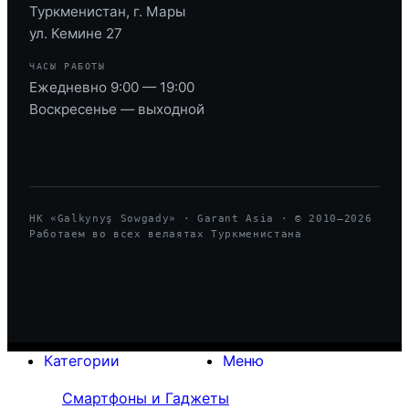
Туркменистан, г. Мары
ул. Кемине 27
ЧАСЫ РАБОТЫ
Ежедневно 9:00 — 19:00
Воскресенье — выходной
HK «Galkynyş Sowgady» · Garant Asia · © 2010—
2026
Работаем во всех велаятах Туркменистана
Категории
Меню
Смартфоны и Гаджеты