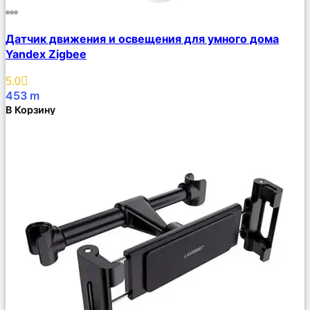
Сравнить
Датчик движения и освещения для умного дома
Описание
Yandex Zigbee
Избранное
5.0
453
m
В Корзину