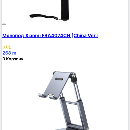
Сравнить
Монопод Xiaomi FBA4074CN [China Ver.]
Описание
Избранное
5.0
268
m
В Корзину