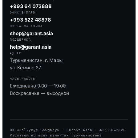
+993 64 072888
ОФИС В МАРЫ
+993 522 48878
ПОЧТА МАГАЗИНА
shop@garant.asia
ПОДДЕРЖКА
help@garant.asia
АДРЕС
Туркменистан, г. Мары
ул. Кемине 27
ЧАСЫ РАБОТЫ
Ежедневно 9:00 — 19:00
Воскресенье — выходной
HK «Galkynyş Sowgady» · Garant Asia · © 2010—
2026
Работаем во всех велаятах Туркменистана