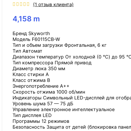
(
1
отзыв клиента)
4,158
m
Бренд Skyworth
Модель F60115CB-W
Тип и объем загрузки Фронтальная, 6 кг
Tип Автомат
Диапазон температур От холодной (0 °C) до 95 °
Тип компрессора Прямой привод
Диаметр люка 350 мм
Класс стирки A
Класс отжима B
Энергопотребление A++
Скорость отжима 1000 об/мин
Индикаторы Символьный LED-дисплей для отобра
Уровень шума 57 — 75 дБ
Управление электронное интеллектуальное
Тип дисплея LED
Программы 12 режимов
Безопасность Защита от детей (блокировка панел