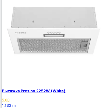
Вытяжка Presino 2252W (White)
5.0
1,132
m