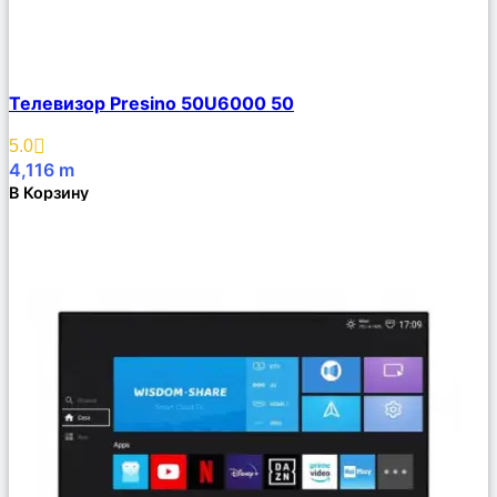
Сравнить
Телевизор Presino 50U6000 50
Описание
Избранное
5.0
4,116
m
В Корзину