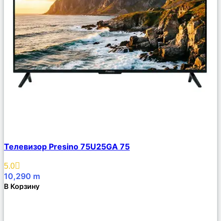
Сравнить
Телевизор Presino 75U25GA 75
Описание
Избранное
5.0
10,290
m
В Корзину