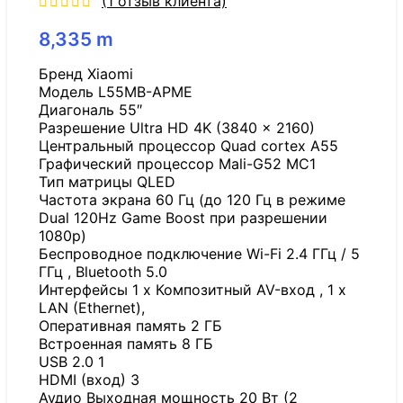
(
1
отзыв клиента)
8,335
m
Бренд Xiaomi
Модель L55MB-APME
Диагональ 55″
Разрешение Ultra HD 4K (3840 x 2160)
Центральный процессор Quad cortex A55
Графический процессор Mali-G52 MC1
Тип матрицы QLED
Частота экрана 60 Гц (до 120 Гц в режиме
Dual 120Hz Game Boost при разрешении
1080p)
Беспроводное подключение Wi-Fi 2.4 ГГц / 5
ГГц , Bluetooth 5.0
Интерфейсы 1 x Композитный AV-вход , 1 x
LAN (Ethernet),
Оперативная память 2 ГБ
Встроенная память 8 ГБ
USB 2.0 1
HDMI (вход) 3
Аудио Выходная мощность 20 Вт (2