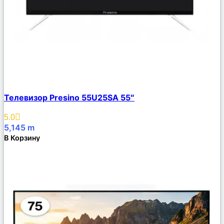
Сравнить
Телевизор Presino 55U25SA 55″
Описание
Избранное
5.0
5,145
m
В Корзину