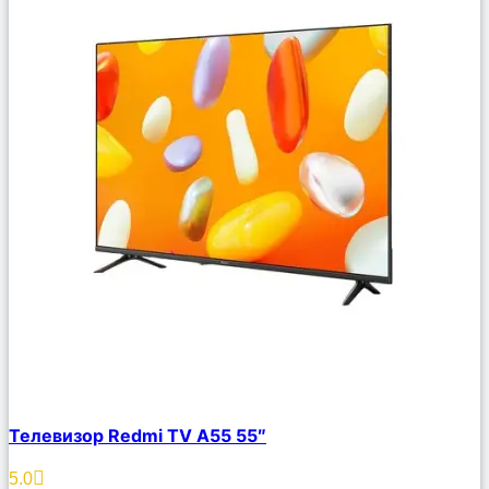
Сравнить
Телевизор Redmi TV A55 55″
Описание
Избранное
5.0