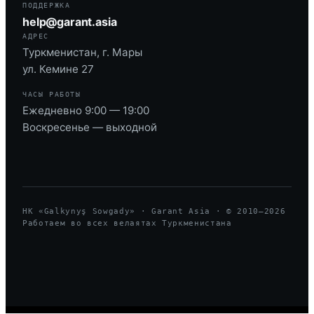
ПОДДЕРЖКА
help@garant.asia
АДРЕС
Туркменистан, г. Мары
ул. Кемине 27
ЧАСЫ РАБОТЫ
Ежедневно 9:00 — 19:00
Воскресенье — выходной
HK «Galkynyş Sowgady» · Garant Asia · © 2010—
2026
Работаем во всех велаятах Туркменистана