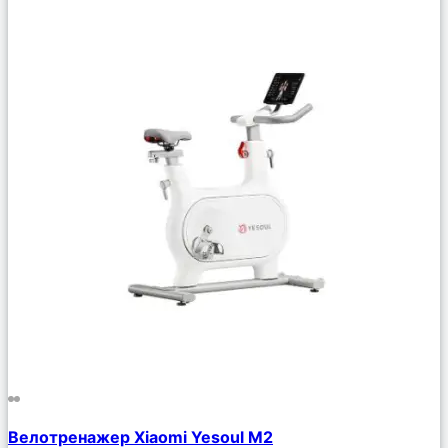
Сравнить
Велотренажер Xiaomi Yesoul M2
Описание