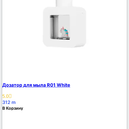
Сравнить
Дозатор для мыла R01 White
Описание
Избранное
5.0
312
m
В Корзину