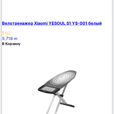
Сравнить
Велотренажер Xiaomi YESOUL S1 YS-001 белый
Описание
Избранное
5.0
5,718
m
В Корзину