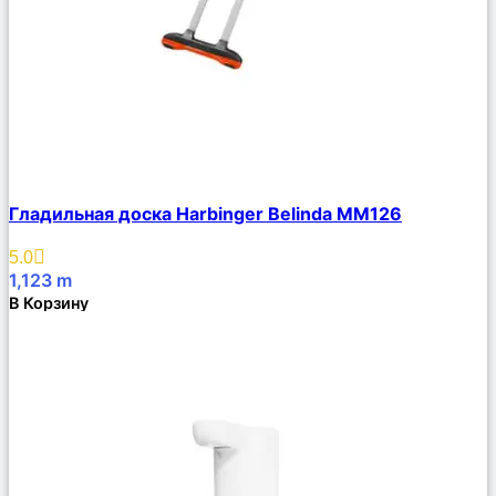
Сравнить
Гладильная доска Harbinger Belinda MM126
Описание
Избранное
5.0
1,123
m
В Корзину