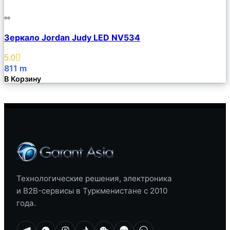
Сравнить
Зеркало Jordan Judy LED NV534
Описание
Избранное
5.0
811
m
В Корзину
Технологические решения, электроника
и B2B-сервисы в Туркменистане с 2010
года.