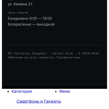
ул. Кемине 27
ЧАСЫ РАБОТЫ
Ежедневно 9:00 — 19:00
Воскресенье — выходной
HK «Galkynyş Sowgady» · Garant Asia · © 2010—
2026
Работаем во всех велаятах Туркменистана
Категории
Меню
Смартфоны и Гаджеты