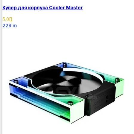
Кулер для корпуса Cooler Master
5.0
229
m
В Корзину