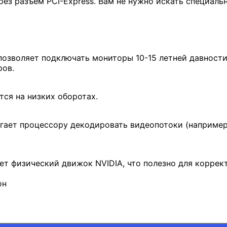
з разъем PCI-Express. Вам не нужно искать специальны
позволяет подключать мониторы 10-15 летней давности
ров.
ся на низких оборотах.
гает процессору декодировать видеопотоки (например,
т физический движок NVIDIA, что полезно для коррек
он