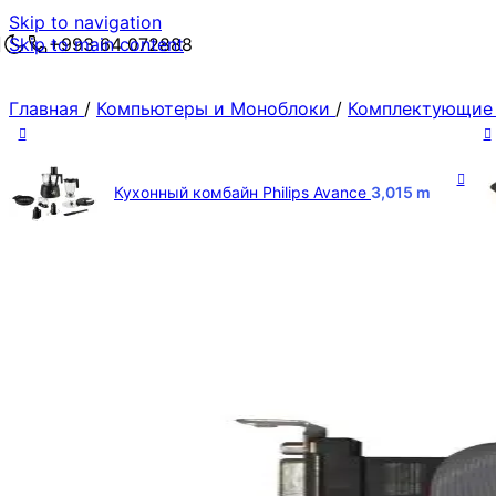
Skip to navigation
Skip to main content
+993 64 072888
Главная
/
Компьютеры и Моноблоки
/
Комплектующие
Кухонный комбайн Philips Avance
3,015
m