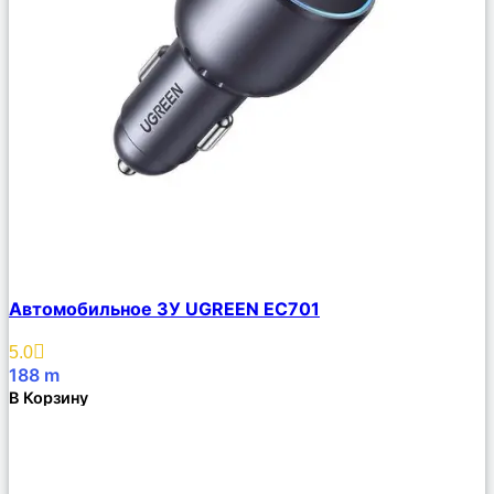
Сравнить
Автомобильное ЗУ UGREEN EC701
Описание
Избранное
5.0
188
m
В Корзину