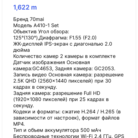
1,622
m
Бренд 70mai
Модель A410-1 Set
Объектив Угол обзора:
125°(130°),Диафрагма: F1.55 (F2.0)
ЖК-дисплей IPS-экран с диагональю 2.0
дюйма
Количество камер 2 камеры в комплекте
Датчик изображения Основная
камера:GC4653, Задняя камера: GC2053.
Запись видео Основная камера: разрешение
2.5K QHD (2560×1440 пикселей) при 30
кадрах в секунду.
Задняя камера: разрешение Full HD
(1920×1080 пикселей) при 25 кадрах в
секунду.
Кодеки и форматы: сжатие H.264 / H.265 (в
зависимости от настроек), формат файлов
MP4.
Тип и объем аккумулятора 500 мАч
Беспроводные технологии Wi-Fi 2.4 ГГц, GPS