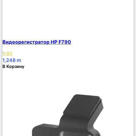
Сравнить
Видеорегистратор HP F790
Описание
Избранное
5.0
1,248
m
В Корзину