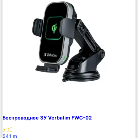
Сравнить
Беспроводное ЗУ Verbatim FWC-02
Описание
Избранное
5.0
541
m