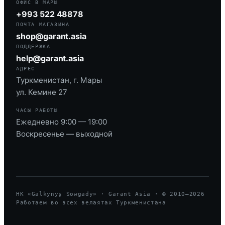
ОФИС В МАРЫ
+993 522 48878
ПОЧТА МАГАЗИНА
shop@garant.asia
ПОДДЕРЖКА
help@garant.asia
АДРЕС
Туркменистан, г. Мары
ул. Кемине 27
ЧАСЫ РАБОТЫ
Ежедневно 9:00 — 19:00
Воскресенье — выходной
HK «Galkynyş Sowgady» · Garant Asia · © 2010—
2026
Работаем во всех велаятах Туркменистана