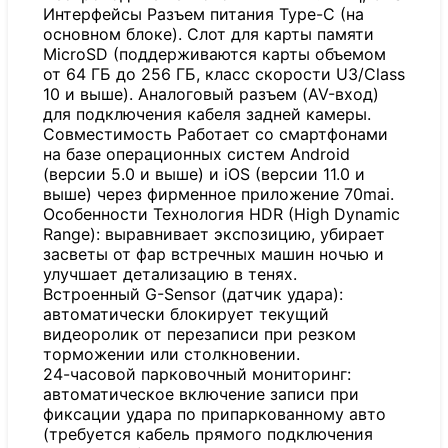
Интерфейсы Разъем питания Type-C (на
основном блоке). Слот для карты памяти
MicroSD (поддерживаются карты объемом
от 64 ГБ до 256 ГБ, класс скорости U3/Class
10 и выше). Аналоговый разъем (AV-вход)
для подключения кабеля задней камеры.
Совместимость Работает со смартфонами
на базе операционных систем Android
(версии 5.0 и выше) и iOS (версии 11.0 и
выше) через фирменное приложение 70mai.
Особенности Технология HDR (High Dynamic
Range): выравнивает экспозицию, убирает
засветы от фар встречных машин ночью и
улучшает детализацию в тенях.
Встроенный G-Sensor (датчик удара):
автоматически блокирует текущий
видеоролик от перезаписи при резком
торможении или столкновении.
24-часовой парковочный мониторинг:
автоматическое включение записи при
фиксации удара по припаркованному авто
(требуется кабель прямого подключения