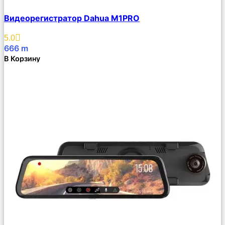
Сравнить
Видеорегистратор Dahua M1PRO
Описание
Избранное
5.0
666
m
В Корзину