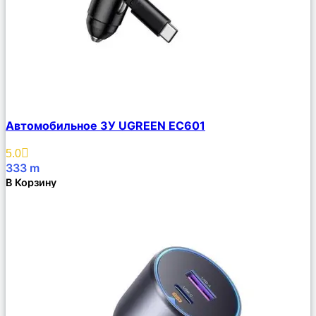
Сравнить
Автомобильное ЗУ UGREEN EC601
Описание
Избранное
5.0
333
m
В Корзину