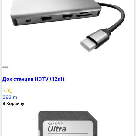
Сравнить
Док станция HDTV (12в1)
Описание
Избранное
5.0
392
m
В Корзину