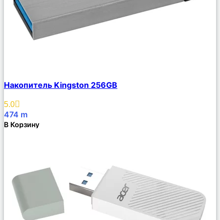
Сравнить
Накопитель Kingston 256GB
Описание
Избранное
5.0
474
m
В Корзину