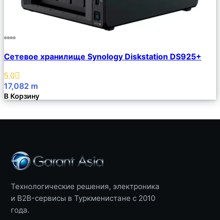
Сравнить
Сетевое хранилище Synology Diskstation DS925+
Описание
Избранное
5.0
17,082
m
В Корзину
Технологические решения, электроника
и B2B-сервисы в Туркменистане с 2010
года.