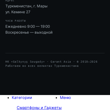
АДРЕС
Туркменистан, г. Мары
ул. Кемине 27
ЧАСЫ РАБОТЫ
Ежедневно 9:00 — 19:00
Воскресенье — выходной
HK «Galkynyş Sowgady» · Garant Asia · © 2010—
2026
Работаем во всех велаятах Туркменистана
Категории
Меню
Смартфоны и Гаджеты