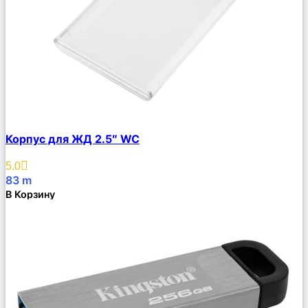
Сравнить
Корпус для ЖД 2.5″ WC
Описание
Избранное
5.0
83
m
В Корзину