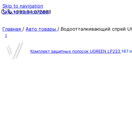
Skip to navigation
Skip to main content
+993 64 072888
Главная
/
Авто товары
/
Водоотталкивающий спрей U
Комплект защитных полосок UGREEN LP233
167