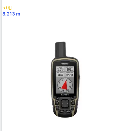
5.0
8,213
m
В Корзину