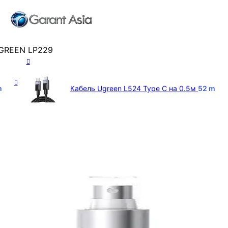
GREEN LP229
m
Кабель Ugreen L524 Type C на 0.5м
52
m