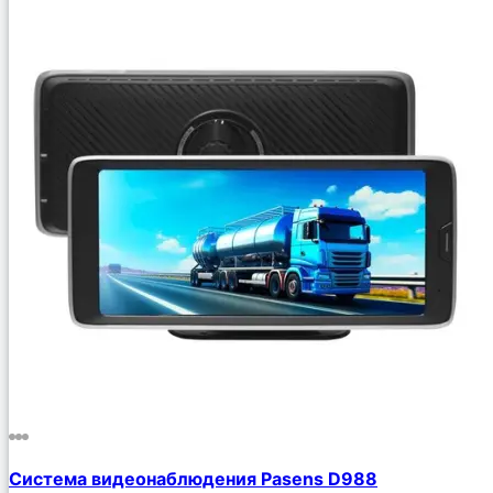
Cистема видеонаблюдения Pasens D988