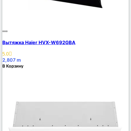
Сравнить
Вытяжка Haier HVX-W692GBA
Описание
Избранное
5.0
2,807
m
В Корзину