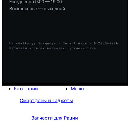
Ежедневно 9:00 — 19:00
Воскресенье — выходной
HK «Galkynyş Sowgady» · Garant Asia · © 2010—
2026
Работаем во всех велаятах Туркменистана
Категории
Меню
Смартфоны и Гаджеты
Запчасти для Рации