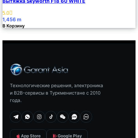
Вытяжка Skyworth F18 60 WHITE
Описание
Избранное
5.0
1,456
m
В Корзину
Технологические решения, электроника
и B2B-сервисы в Туркменистане с 2010
года.
App Store
Google Play