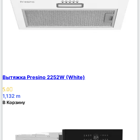
Сравнить
Вытяжка Presino 2252W (White)
Описание
Избранное
5.0
1,132
m
В Корзину