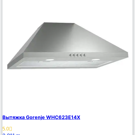
Сравнить
Вытяжка Gorenje WHC623E14X
Описание
Избранное
5.0