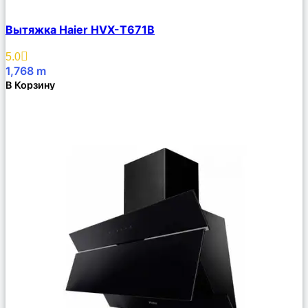
Сравнить
Вытяжка Haier HVX-T671B
Описание
Избранное
5.0
1,768
m
В Корзину