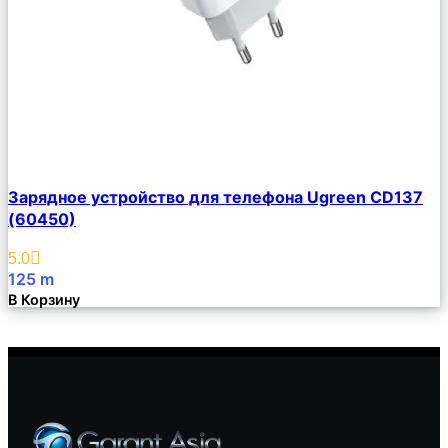
Сравнить
Зарядное устройство для телефона Ugreen CD137
Описание
(60450)
Избранное
5.0
125
m
В Корзину