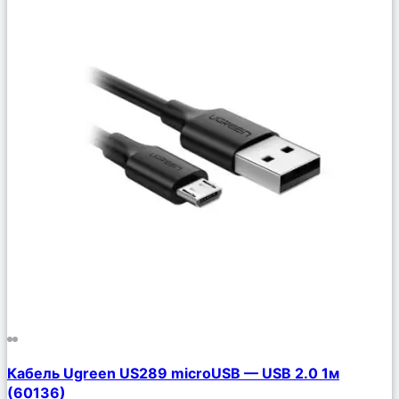
Сравнить
Кабель Ugreen US289 microUSB — USB 2.0 1м
Описание
(60136)
Избранное