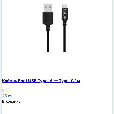
Сравнить
Кабель Enet USB Type-A — Type-C 1м
Описание
Избранное
5.0
25
m
В Корзину