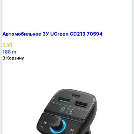
Сравнить
Автомобильное ЗУ UGreen CD213 70594
Описание
Избранное
5.0
188
m
В Корзину