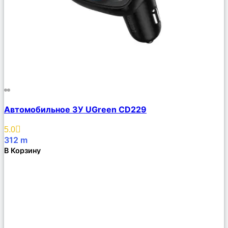
Сравнить
Автомобильное ЗУ UGreen CD229
Описание
Избранное
5.0
312
m
В Корзину