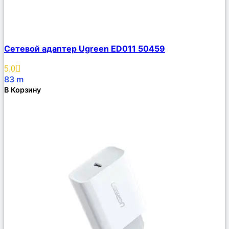
Сравнить
Сетевой адаптер Ugreen ED011 50459
Описание
Избранное
5.0
83
m
В Корзину