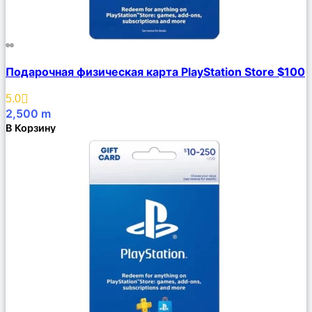
Сравнить
Подарочная физическая карта PlayStation Store $100
Описание
Избранное
5.0
2,500
m
В Корзину