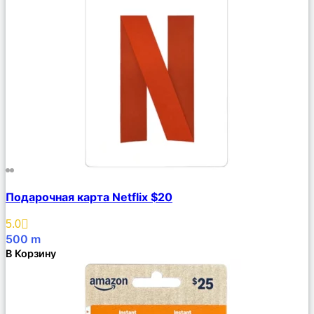
Сравнить
Подарочная карта Netflix $20
Описание
Избранное
5.0
500
m
В Корзину