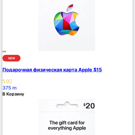
NEW
Сравнить
Подарочная физическая карта Apple $15
Описание
Избранное
5.0
375
m
В Корзину