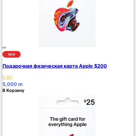
NEW
Сравнить
Подарочная физическая карта Apple $200
Описание
Избранное
5.0
5,000
m
В Корзину