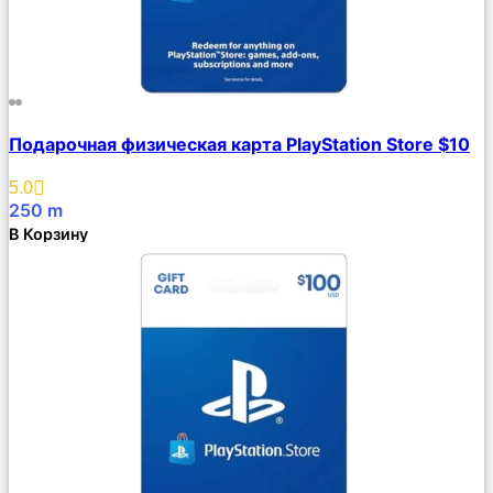
Сравнить
Подарочная физическая карта PlayStation Store $10
Описание
Избранное
5.0
250
m
В Корзину