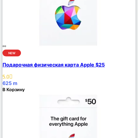
NEW
Сравнить
Подарочная физическая карта Apple $25
Описание
Избранное
5.0
625
m
В Корзину