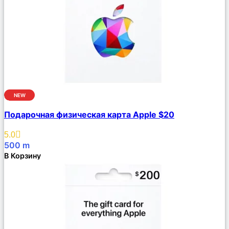
NEW
Сравнить
Подарочная физическая карта Apple $20
Описание
Избранное
5.0
500
m
В Корзину