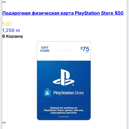
Сравнить
Подарочная физическая карта PlayStation Store $50
Описание
Избранное
5.0
1,250
m
В Корзину
Сравнить