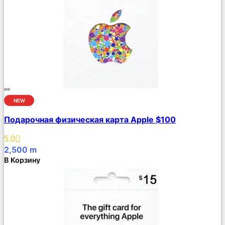
NEW
Сравнить
Подарочная физическая карта Apple $100
Описание
Избранное
5.0
2,500
m
В Корзину