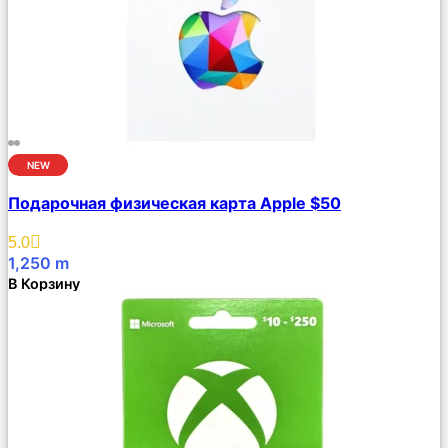
NEW
Сравнить
Подарочная физическая карта Apple $50
Описание
Избранное
5.0
1,250
m
В Корзину