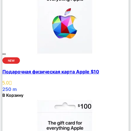
NEW
Сравнить
Подарочная физическая карта Apple $10
Описание
Избранное
5.0
250
m
В Корзину