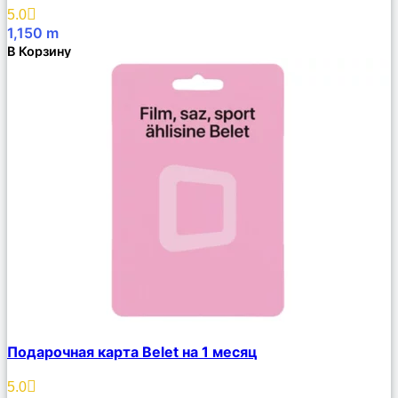
Избранное
5.0
1,150
m
В Корзину
Сравнить
Подарочная карта Belet на 1 месяц
Описание
Избранное
5.0