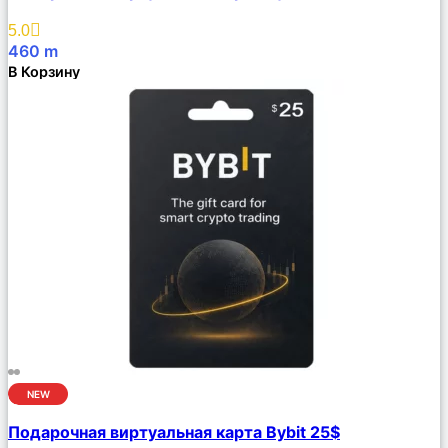
Избранное
5.0
460
m
В Корзину
NEW
Сравнить
Подарочная виртуальная карта Bybit 25$
Описание