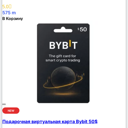
Избранное
5.0
575
m
В Корзину
NEW
Сравнить
Подарочная виртуальная карта Bybit 50$
Описание