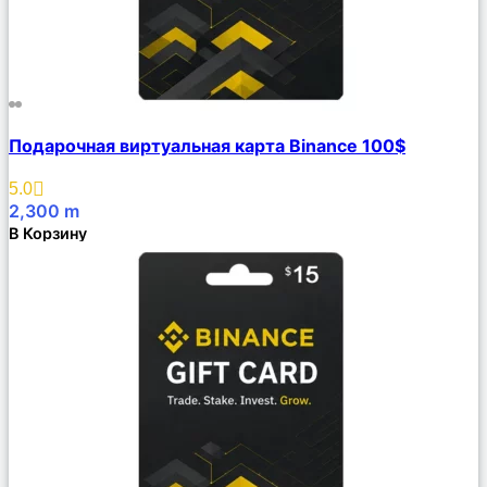
Сравнить
Подарочная виртуальная карта Binance 100$
Описание
Избранное
5.0
2,300
m
В Корзину