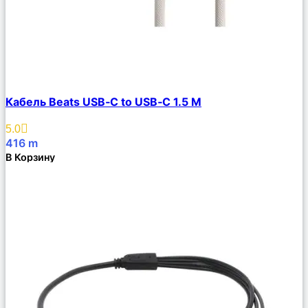
Сравнить
Кабель Beats USB‑C to USB‑C 1.5 М
Описание
Избранное
5.0
416
m
В Корзину