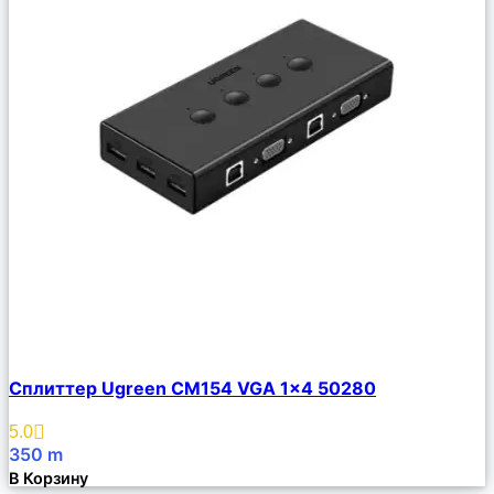
Сравнить
Сплиттер Ugreen CM154 VGA 1×4 50280
Описание
Избранное
5.0
350
m
В Корзину