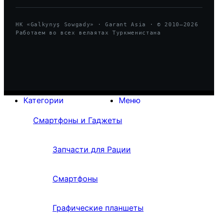
HK «Galkynyş Sowgady» · Garant Asia · © 2010—
2026
Работаем во всех велаятах Туркменистана
Категории
Меню
Смартфоны и Гаджеты
Запчасти для Рации
Смартфоны
Графические планшеты