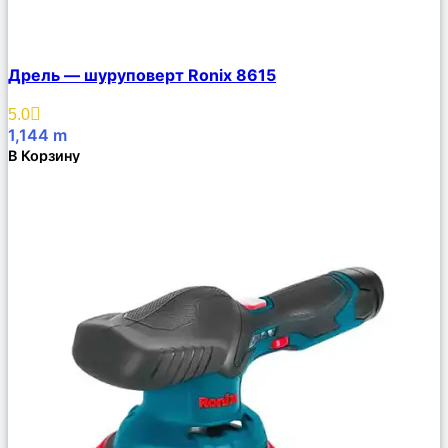
Сравнить
Дрель — шуруповерт Ronix 8615
Описание
Избранное
5.0
1,144
m
В Корзину