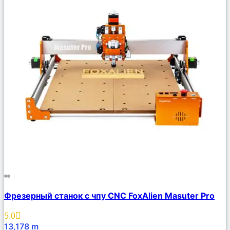
Сравнить
Фрезерный станок с чпу CNC FoxAlien Masuter Pro
Описание
Избранное
5.0
13,178
m