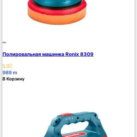
Сравнить
Полировальная машинка Ronix 8309
Описание
Избранное
5.0
989
m
В Корзину