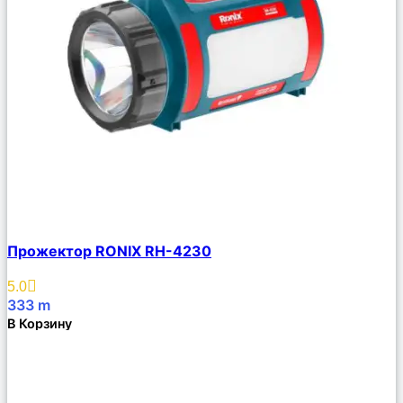
Сравнить
Прожектор RONIX RH-4230
Описание
Избранное
5.0
333
m
В Корзину