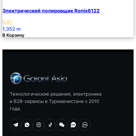
Сравнить
Электрический полировщик Ronix6122
Описание
Избранное
5.0
1,352
m
В Корзину
Технологические решения, электроника
и B2B-сервисы в Туркменистане с 2010
года.