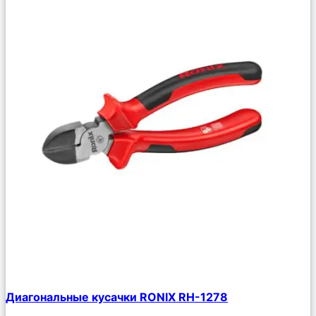
Сравнить
Диагональные кусачки RONIX RH-1278
Описание