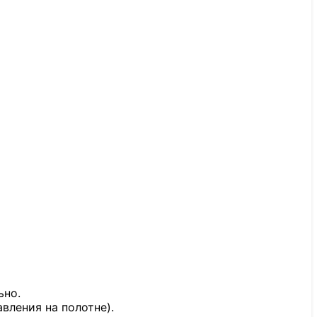
ьно.
вления на полотне).