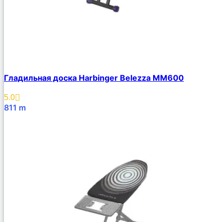
Гладильная доска Harbinger Belezza MM600
5.0
811
m
В Корзину