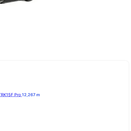
TRK15F Pro
12,267
m