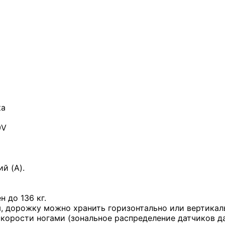
ка
0V
й (A).
 до 136 кг.
, дорожку можно хранить горизонтально или вертикал
корости ногами (зональное распределение датчиков да