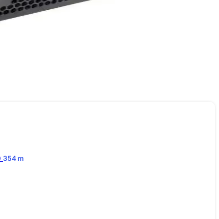
0
354
m