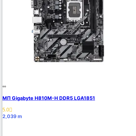
МП Gigabyte H810M-H DDR5 LGA1851
5.0
2,039
m
В Корзину