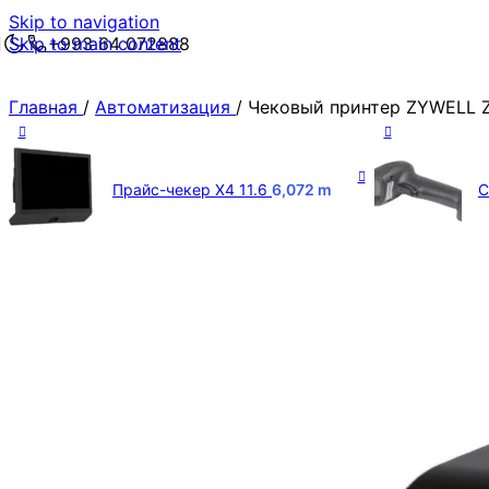
Skip to navigation
Skip to main content
+993 64 072888
Главная
/
Автоматизация
/
Чековый принтер ZYWELL 
Прайс-чекер X4 11.6
6,072
m
С