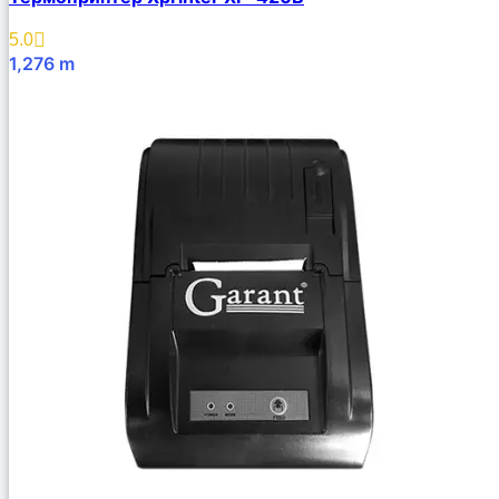
5.0
1,276
m
В Корзину