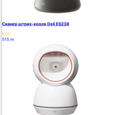
Сканер штрих-кодов Deli ES238
5.0
515
m
В Корзину