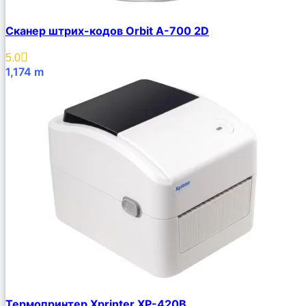
Сканер штрих-кодов Orbit A-700 2D
5.0
1,174
m
В Корзину
Термопринтер Xprinter XP-420B