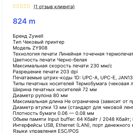
(
1
отзыв клиента)
824
m
Бренд Zywell
Tип Чековый принтер
Модель ZY908
Технология печати Линейная точечная термопеча
Цветность печати Черно-белая
Максимальная скорость печати 230 мм/с
Разрешение печати 203 dpi
Печатаемые штрих-коды 1D: UPC-A, UPC-E, JAN13 
Типы печатных носителей Термобумага (чековая л
Ширина печатных носителей 72 мм
Диаметр рулона 80 мм
Максимальная длина Не ограничена (зависит от п
Диаметр втулки 13 мм (стандарт для чековой лен
Плотность бумаги 0.06 — 0.08 мм
Объем памяти Input buffer: 64 Кбайт / 2048 Кбайт;
Интерфейсы USB, Ethernet (LAN), порт денежного 
Языки управления ESC/POS