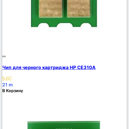
Сравнить
Чип для черного картриджа HP CE310A
Описание
Избранное
5.0
21
m
В Корзину