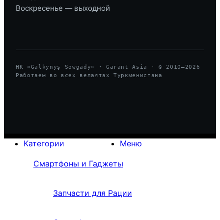
Воскресенье — выходной
HK «Galkynyş Sowgady» · Garant Asia · © 2010—
2026
Работаем во всех велаятах Туркменистана
Категории
Меню
Смартфоны и Гаджеты
Запчасти для Рации