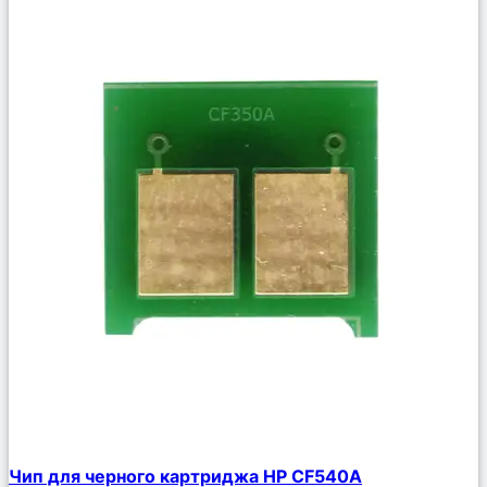
Сравнить
Чип для черного картриджа HP CF540A
Описание