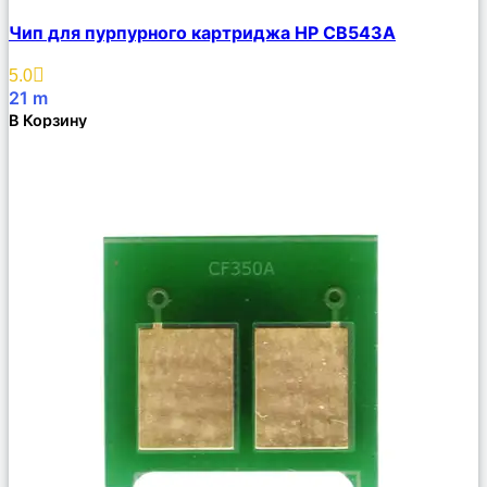
Сравнить
Чип для пурпурного картриджа HP CB543A
Описание
Избранное
5.0
21
m
В Корзину