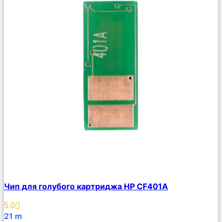
Сравнить
Чип для голубого картриджа HP CF401A
Описание
Избранное
5.0
21
m