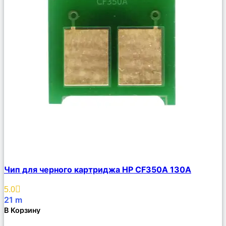
Сравнить
Чип для черного картриджа HP CF350A 130А
Описание
Избранное
5.0
21
m
В Корзину