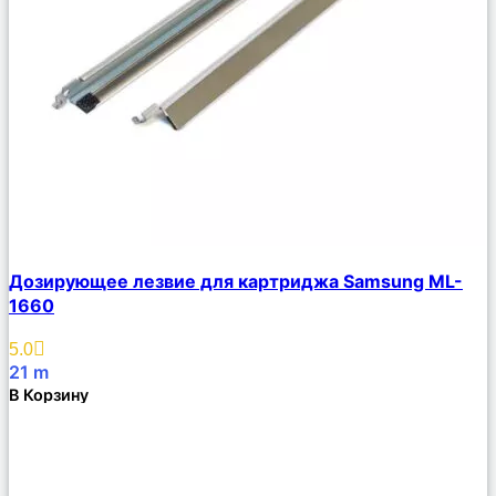
Сравнить
Дозирующее лезвие для картриджа Samsung ML-
Описание
1660
Избранное
5.0
21
m
В Корзину