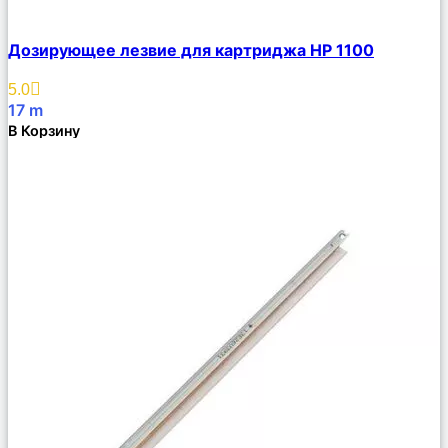
Сравнить
Дозирующее лезвие для картриджа HP 1100
Описание
Избранное
5.0
17
m
В Корзину