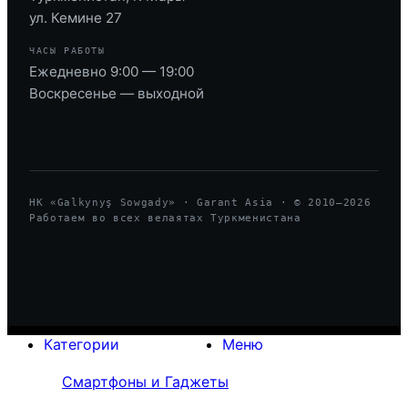
ул. Кемине 27
ЧАСЫ РАБОТЫ
Ежедневно 9:00 — 19:00
Воскресенье — выходной
HK «Galkynyş Sowgady» · Garant Asia · © 2010—
2026
Работаем во всех велаятах Туркменистана
Категории
Меню
Смартфоны и Гаджеты