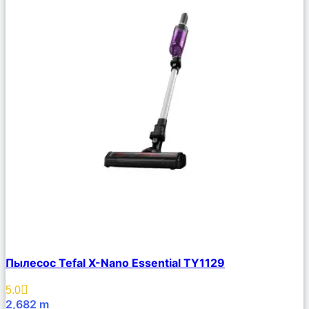
Сравнить
Пылесос Tefal X-Nano Essential TY1129
Описание
Избранное
5.0
2,682
m