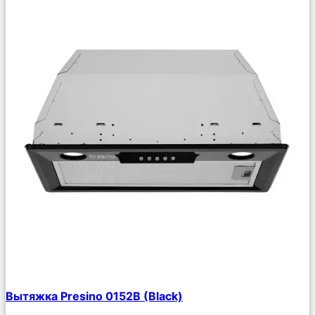
Сравнить
Вытяжка Presino 0152B (Black)
Описание