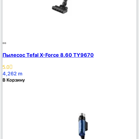
Сравнить
Пылесос Tefal X-Force 8.60 TY9670
Описание
Избранное
5.0
4,262
m
В Корзину