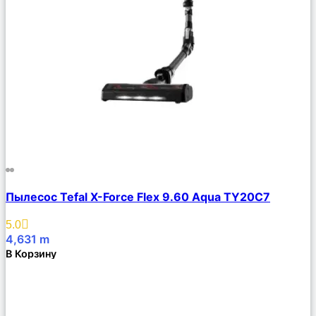
Сравнить
Пылесос Tefal X-Force Flex 9.60 Aqua TY20C7
Описание
Избранное
5.0
4,631
m
В Корзину