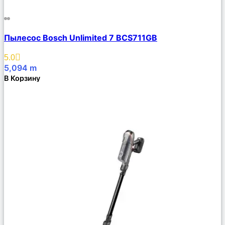
Сравнить
Пылесос Bosch Unlimited 7 BCS711GB
Описание
Избранное
5.0
5,094
m
В Корзину