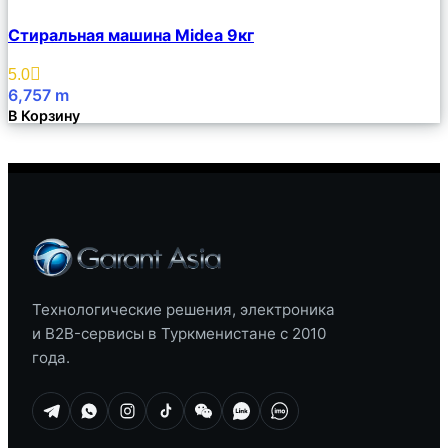
Сравнить
Стиральная машина Midea 9кг
Описание
Избранное
5.0
6,757
m
В Корзину
Технологические решения, электроника
и B2B-сервисы в Туркменистане с 2010
года.