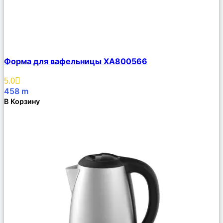
Сравнить
Форма для вафельницы XA800566
Описание
Избранное
5.0
458
m
В Корзину