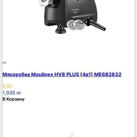
Сравнить
Мясорубка Moulinex HV8 PLUS (4в1) ME682832
Описание
Избранное
5.0
1,935
m
В Корзину