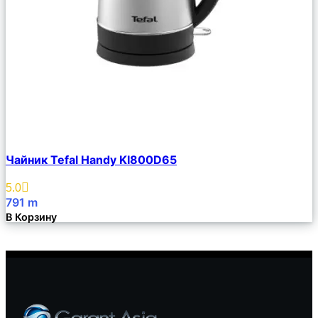
Сравнить
Чайник Tefal Handy KI800D65
Описание
Избранное
5.0
791
m
В Корзину