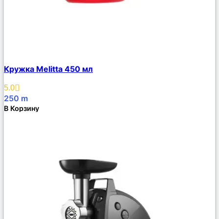
Сравнить
Кружка Melitta 450 мл
Описание
Избранное
5.0
250
m
В Корзину