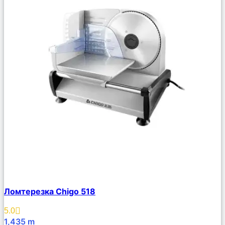
Сравнить
Ломтерезка Chigo 518
Описание
Избранное
5.0
1,435
m