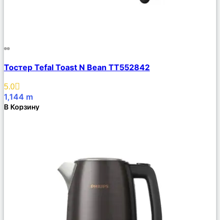
Сравнить
Тостер Tefal Toast N Bean TT552842
Описание
Избранное
5.0
1,144
m
В Корзину