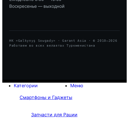
Воскресенье — выходной
HK «Galkynyş Sowgady» · Garant Asia · © 2010—
2026
Работаем во всех велаятах Туркменистана
Категории
Меню
Смартфоны и Гаджеты
Запчасти для Рации