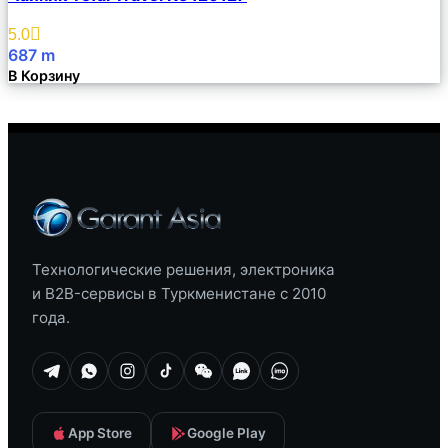
Описание
Избранное
5.0
687
m
В Корзину
Технологические решения, электроника
и B2B-сервисы в Туркменистане с 2010
года.
App Store
Google Play