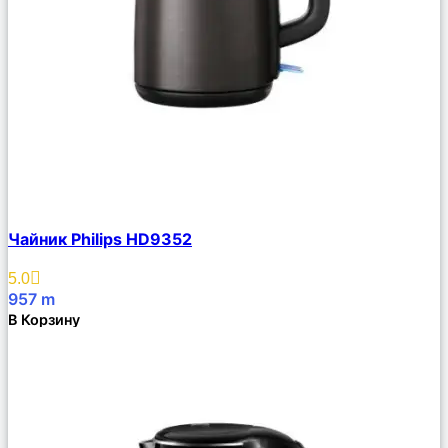
Сравнить
Чайник Philips HD9352
Описание
Избранное
5.0
957
m
В Корзину