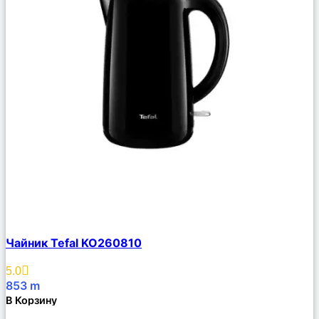
Сравнить
Чайник Tefal KO260810
Описание
Избранное
5.0
853
m
В Корзину