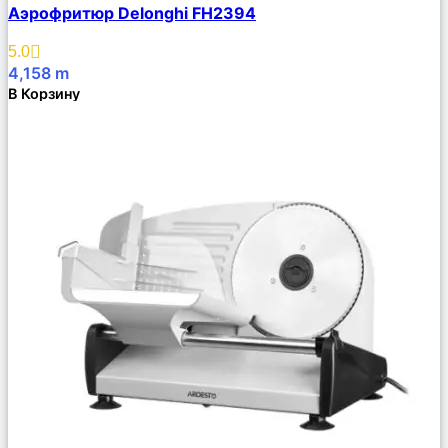
Аэрофритюр Delonghi FH2394
Описание
Избранное
5.0
4,158
m
В Корзину