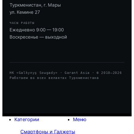
Туркменистан, г. Мары
ул. Кемине 27
ЧАСЫ РАБОТЫ
Ежедневно 9:00 — 19:00
Воскресенье — выходной
HK «Galkynyş Sowgady» · Garant Asia · © 2010—
2026
Работаем во всех велаятах Туркменистана
Категории
Меню
Смартфоны и Гаджеты