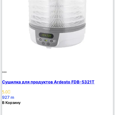
Сравнить
Сушилка для продуктов Ardesto FDB-5321T
Описание
Избранное
5.0
927
m
В Корзину