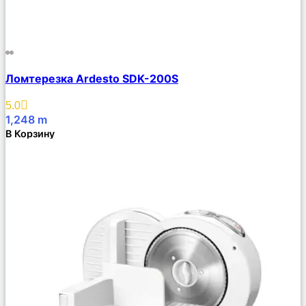
Сравнить
Ломтерезка Ardesto SDK-200S
Описание
Избранное
5.0
1,248
m
В Корзину