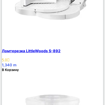
Сравнить
Ломтерезка LittleWoods S-892
Описание
Избранное
5.0
1,340
m
В Корзину