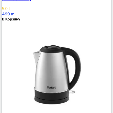
Избранное
5.0
499
m
В Корзину