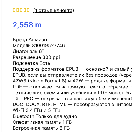
(
1
отзыв клиента)
2,558
m
Бренд Amazon
Модель 810019527746
Диагональ 6″
Разрешение 300 ppi
Подсветка Есть
Поддержка форматов EPUB — основной и самый уд
EPUB, если вы отправляете их без проводов (чере
AZW3 (Kindle Format 8) и AZW — родные формат
PDF — открывается напрямую. Текст отображается
технические схемы или учебники в PDF может бы
TXT, PRC — открываются напрямую без изменений
DOC, DOCX, RTF, HTML — преобразуются в читаем
Wi-Fi 2.4 ГГц и 5 ГГц
Bluetooth Только для аудио
Оперативная память 1 ГБ
Встроенная память 8 ГБ