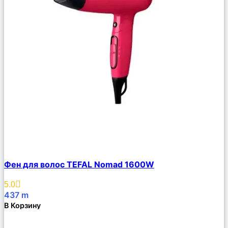
Сравнить
Фен для волос TEFAL Nomad 1600W
Описание
Избранное
5.0
437
m
В Корзину