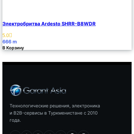
Сравнить
Электробритва Ardesto SHRR-B8WDR
Описание
Избранное
5.0
666
m
В Корзину
Технологические решения, электроника
и B2B-сервисы в Туркменистане с 2010
года.