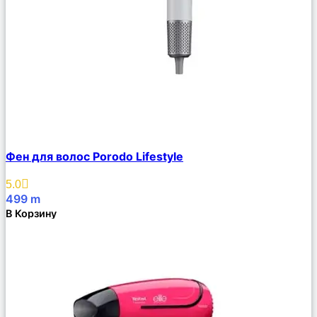
Сравнить
Фен для волос Porodo Lifestyle
Описание
Избранное
5.0
499
m
В Корзину