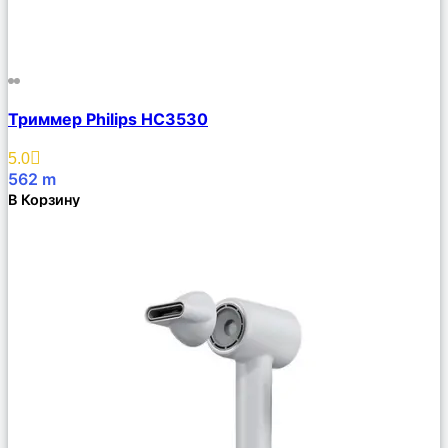
Сравнить
Триммер Philips HC3530
Описание
Избранное
5.0
562
m
В Корзину