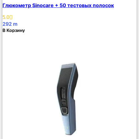
Сравнить
Глюкометр Sinocare + 50 тестовых полосок
Описание
Избранное
5.0
292
m
В Корзину