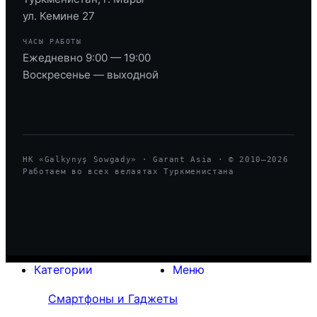
ул. Кемине 27
ЧАСЫ РАБОТЫ
Ежедневно 9:00 — 19:00
Воскресенье — выходной
HK «Galkynyş Sowgady» · Garant Asia · © 2010—
2026
Работаем во всех велаятах Туркменистана
Категории
Меню
Смартфоны и Гаджеты