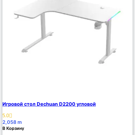
Сравнить
Игровой стол Dechuan D2200 угловой
Описание
Избранное
5.0
2,058
m
В Корзину