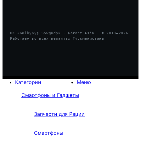
HK «Galkynyş Sowgady» · Garant Asia · © 2010—
2026
Работаем во всех велаятах Туркменистана
Категории
Меню
Смартфоны и Гаджеты
Запчасти для Рации
Смартфоны