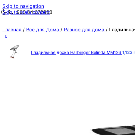
Skip to navigation
Skip to main content
+993 64 072888
Главная
/
Все для Дома
/
Разное для дома
/
Гладильна
Гладильная доска Harbinger Belinda MM126
1,123