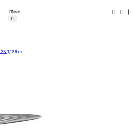
M123
1,186
m