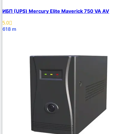
ИБП (UPS) Mercury Elite Maverick 750 VA AV
5.0
618
m
В Корзину