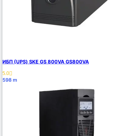
ИБП (UPS) SKE GS 800VA GS800VA
5.0
598
m
В Корзину