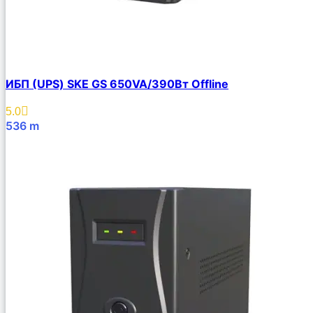
ИБП (UPS) SKE GS 650VA/390Вт Offline
5.0
536
m
В Корзину