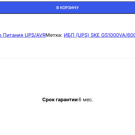
В КОРЗИНУ
о Питания UPS/AVR
Метка:
ИБП (UPS) SKE GS1000VA/6
Срок гарантии
6 мес.