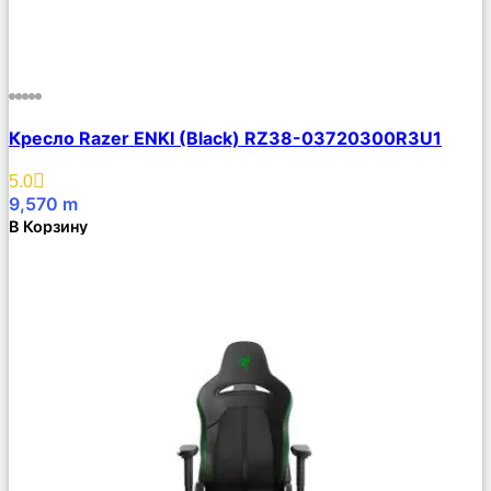
Сравнить
Кресло Razer ENKI (Black) RZ38-03720300R3U1
Описание
Избранное
5.0
9,570
m
В Корзину