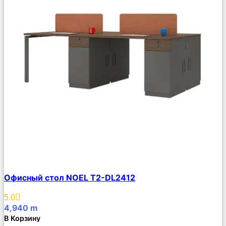
Сравнить
Офисный стол NOEL T2-DL2412
Описание
Избранное
5.0
4,940
m
В Корзину