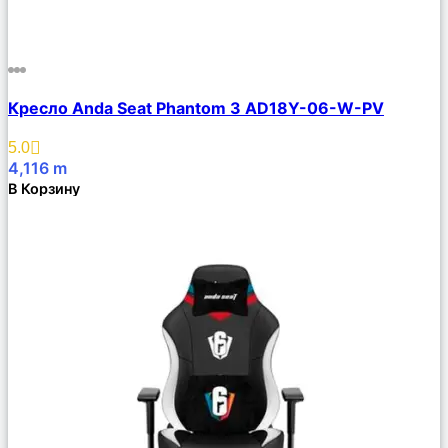
Сравнить
Кресло Anda Seat Phantom 3 AD18Y-06-W-PV
Описание
Избранное
5.0
4,116
m
В Корзину