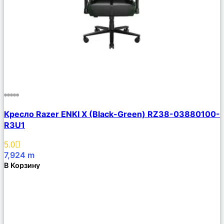
Сравнить
Кресло Razer ENKI X (Black-Green) RZ38-03880100-
Описание
R3U1
Избранное
5.0
7,924
m
В Корзину