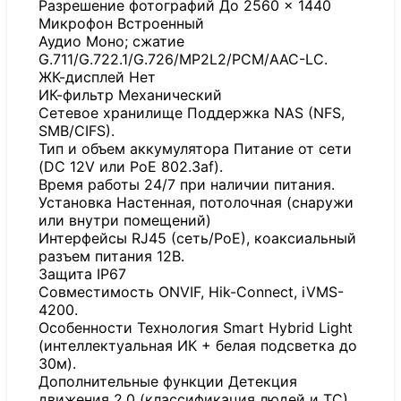
Разрешение фотографий До 2560 × 1440
Микрофон Встроенный
Аудио Моно; сжатие
G.711/G.722.1/G.726/MP2L2/PCM/AAC-LC.
ЖК-дисплей Нет
ИК-фильтр Механический
Сетевое хранилище Поддержка NAS (NFS,
SMB/CIFS).
Тип и объем аккумулятора Питание от сети
(DC 12V или PoE 802.3af).
Время работы 24/7 при наличии питания.
Установка Настенная, потолочная (снаружи
или внутри помещений)
Интерфейсы RJ45 (сеть/PoE), коаксиальный
разъем питания 12В.
Защита IP67
Совместимость ONVIF, Hik-Connect, iVMS-
4200.
Особенности Технология Smart Hybrid Light
(интеллектуальная ИК + белая подсветка до
30м).
Дополнительные функции Детекция
движения 2.0 (классификация людей и ТС),