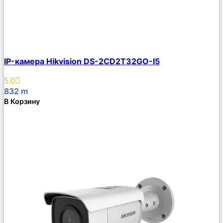
Сравнить
IP-камера Hikvision DS-2CD2T32GO-I5
Описание
Избранное
5.0
832
m
В Корзину