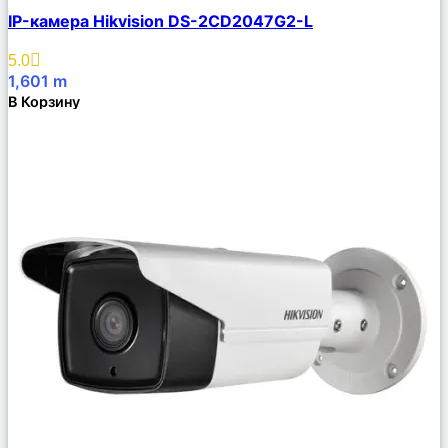
Сравнить
IP-камера Hikvision DS-2CD2047G2-L
Описание
Избранное
5.0
1,601
m
В Корзину