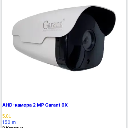
Сравнить
AHD-камера 2 MP Garant 6X
Описание
Избранное
5.0
150
m
В Корзину