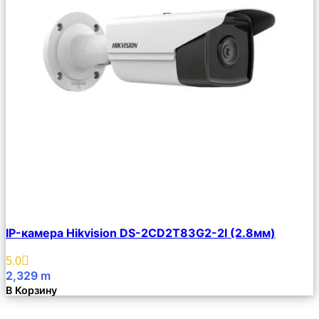
Сравнить
IP-камера Hikvision DS-2CD2T83G2-2I (2.8мм)
Описание
Избранное
5.0
2,329
m
В Корзину