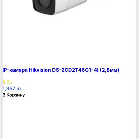
Сравнить
IP-камера Hikvision DS-2CD2T46G1-4I (2,8мм)
Описание
Избранное
5.0
1,957
m
В Корзину