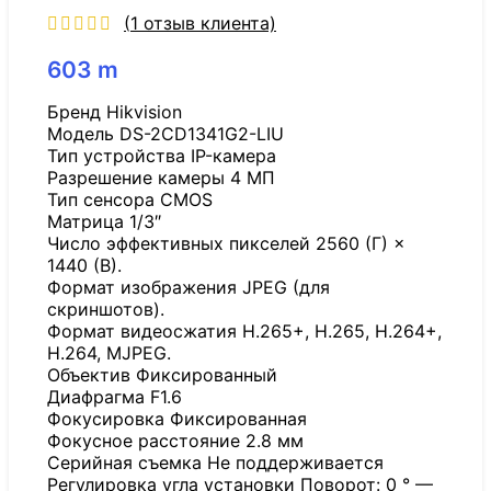
(
1
отзыв клиента)
603
m
Бренд Hikvision
Модель DS-2CD1341G2-LIU
Тип устройства IP-камера
Разрешение камеры 4 МП
Тип сенсора CMOS
Матрица 1/3″
Число эффективных пикселей 2560 (Г) ×
1440 (В).
Формат изображения JPEG (для
скриншотов).
Формат видеосжатия H.265+, H.265, H.264+,
H.264, MJPEG.
Объектив Фиксированный
Диафрагма F1.6
Фокусировка Фиксированная
Фокусное расстояние 2.8 мм
Серийная съемка Не поддерживается
Регулировка угла установки Поворот: 0 ° —