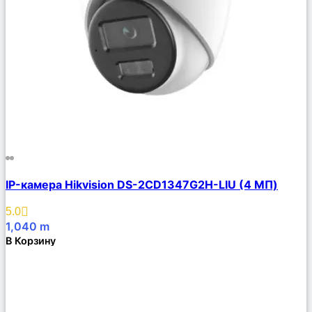
Сравнить
IP-камера Hikvision DS-2CD1347G2H-LIU (4 МП)
Описание
Избранное
5.0
1,040
m
В Корзину