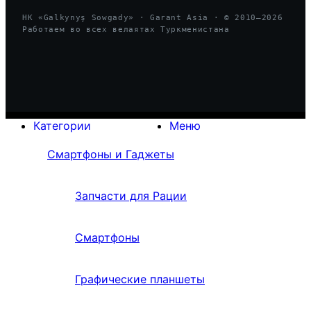
HK «Galkynyş Sowgady» · Garant Asia · © 2010—
2026
Работаем во всех велаятах Туркменистана
Категории
Меню
Смартфоны и Гаджеты
Запчасти для Рации
Смартфоны
Графические планшеты