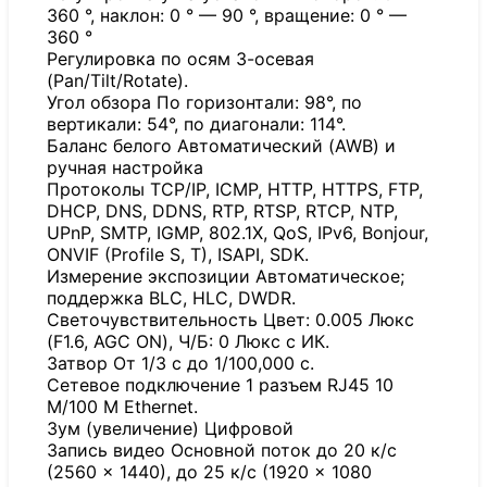
360 °, наклон: 0 ° — 90 °, вращение: 0 ° —
360 °
Регулировка по осям 3-осевая
(Pan/Tilt/Rotate).
Угол обзора По горизонтали: 98°, по
вертикали: 54°, по диагонали: 114°.
Баланс белого Автоматический (AWB) и
ручная настройка
Протоколы TCP/IP, ICMP, HTTP, HTTPS, FTP,
DHCP, DNS, DDNS, RTP, RTSP, RTCP, NTP,
UPnP, SMTP, IGMP, 802.1X, QoS, IPv6, Bonjour,
ONVIF (Profile S, T), ISAPI, SDK.
Измерение экспозиции Автоматическое;
поддержка BLC, HLC, DWDR.
Светочувствительность Цвет: 0.005 Люкс
(F1.6, AGC ON), Ч/Б: 0 Люкс с ИК.
Затвор От 1/3 с до 1/100,000 с.
Сетевое подключение 1 разъем RJ45 10
M/100 M Ethernet.
Зум (увеличение) Цифровой
Запись видео Основной поток до 20 к/с
(2560 × 1440), до 25 к/с (1920 × 1080