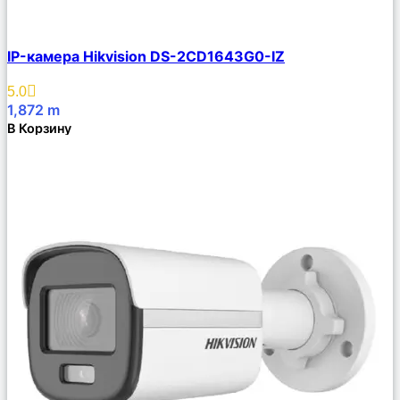
Сравнить
IP-камера Hikvision DS-2CD1643G0-IZ
Описание
Избранное
5.0
1,872
m
В Корзину