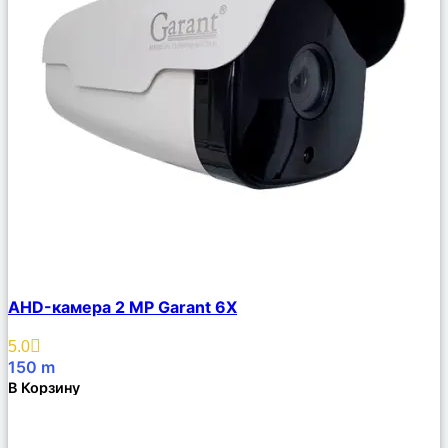
Сравнить
AHD-камера 2 MP Garant 6X
Описание
Избранное
5.0
150
m
В Корзину