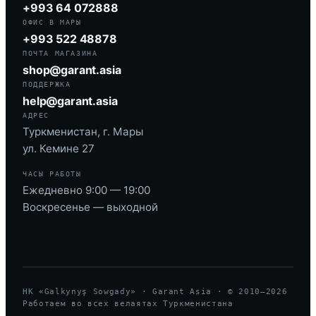
+993 64 072888
ОФИС В МАРЫ
+993 522 48878
ПОЧТА МАГАЗИНА
shop@garant.asia
ПОДДЕРЖКА
help@garant.asia
АДРЕС
Туркменистан, г. Мары
ул. Кемине 27
ЧАСЫ РАБОТЫ
Ежедневно 9:00 — 19:00
Воскресенье — выходной
HK «Galkynyş Sowgady» · Garant Asia · © 2010—
2026
Работаем во всех велаятах Туркменистана