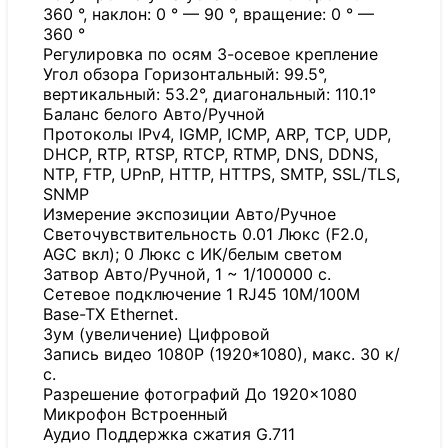
360 °, наклон: 0 ° — 90 °, вращение: 0 ° —
360 °
Регулировка по осям 3-осевое крепление
Угол обзора Горизонтальный: 99.5°,
вертикальный: 53.2°, диагональный: 110.1°
Баланс белого Авто/Ручной
Протоколы IPv4, IGMP, ICMP, ARP, TCP, UDP,
DHCP, RTP, RTSP, RTCP, RTMP, DNS, DDNS,
NTP, FTP, UPnP, HTTP, HTTPS, SMTP, SSL/TLS,
SNMP
Измерение экспозиции Авто/Ручное
Светочувствительность 0.01 Люкс (F2.0,
AGC вкл); 0 Люкс с ИК/белым светом
Затвор Авто/Ручной, 1 ~ 1/100000 с.
Сетевое подключение 1 RJ45 10M/100M
Base-TX Ethernet.
Зум (увеличение) Цифровой
Запись видео 1080P (1920*1080), макс. 30 к/
с.
Разрешение фотографий До 1920×1080
Микрофон Встроенный
Аудио Поддержка сжатия G.711