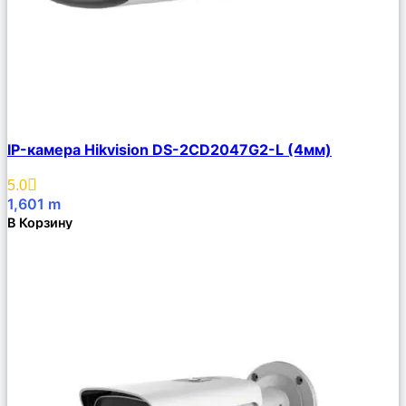
Сравнить
IP-камера Hikvision DS-2CD2047G2-L (4мм)
Описание
Избранное
5.0
1,601
m
В Корзину