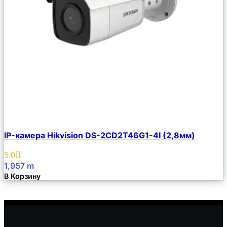
Сравнить
IP-камера Hikvision DS-2CD2T46G1-4I (2,8мм)
Описание
Избранное
5.0
1,957
m
В Корзину