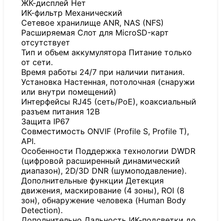
ЖК-дисплей Нет
ИК-фильтр Механический
Сетевое хранилище ANR, NAS (NFS)
Расширяемая Слот для MicroSD-карт
отсутствует
Тип и объем аккумулятора Питание только
от сети.
Время работы 24/7 при наличии питания.
Установка Настенная, потолочная (снаружи
или внутри помещений)
Интерфейсы RJ45 (сеть/PoE), коаксиальный
разъем питания 12В
Защита IP67
Совместимость ONVIF (Profile S, Profile T),
API.
Особенности Поддержка технологии DWDR
(цифровой расширенный динамический
диапазон), 2D/3D DNR (шумоподавление).
Дополнительные функции Детекция
движения, маскирование (4 зоны), ROI (8
зон), обнаружение человека (Human Body
Detection).
Дополнительно Дальность ИК-подсветки до