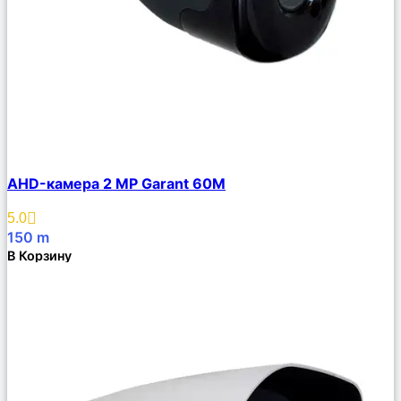
Сравнить
AHD-камера 2 MP Garant 60M
Описание
Избранное
5.0
150
m
В Корзину