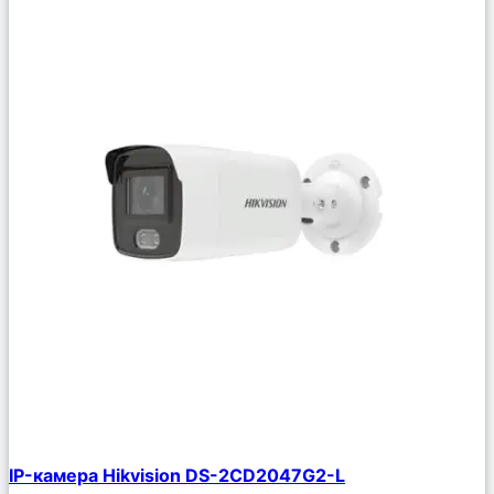
Сравнить
IP-камера Hikvision DS-2CD2047G2-L
Описание