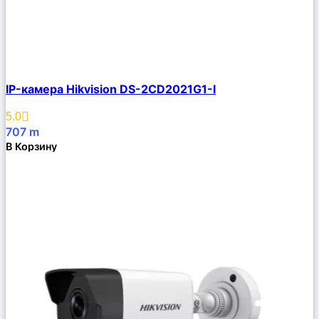
Сравнить
IP-камера Hikvision DS-2CD2021G1-I
Описание
Избранное
5.0
707
m
В Корзину