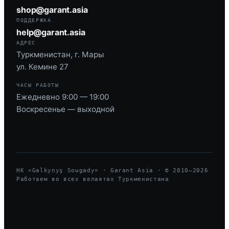
shop@garant.asia
ПОДДЕРЖКА
help@garant.asia
АДРЕС
Туркменистан, г. Мары
ул. Кемине 27
ЧАСЫ РАБОТЫ
Ежедневно 9:00 — 19:00
Воскресенье — выходной
HK «Galkynyş Sowgady» · Garant Asia · © 2010—
2026
Работаем во всех велаятах Туркменистана