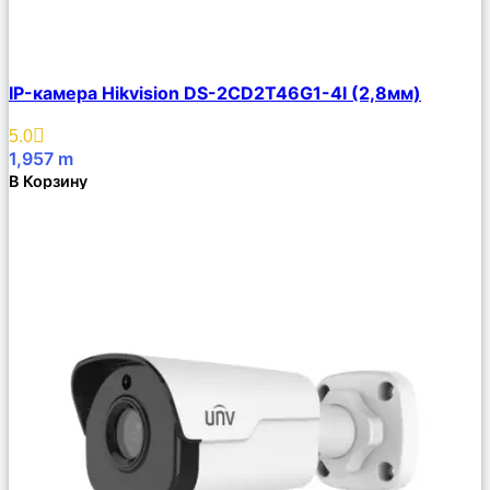
Сравнить
IP-камера Hikvision DS-2CD2T46G1-4I (2,8мм)
Описание
Избранное
5.0
1,957
m
В Корзину