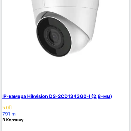
Сравнить
IP-камера Hikvision DS-2CD1343G0-I (2,8-мм)
Описание
Избранное
5.0
791
m
В Корзину