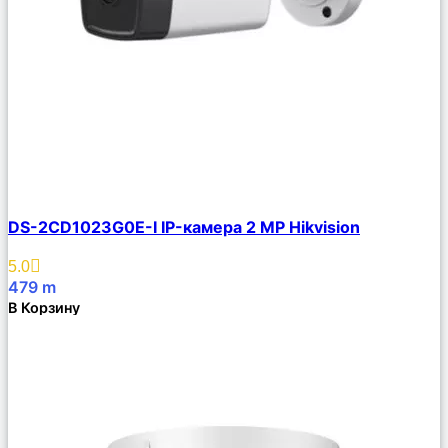
Сравнить
DS-2CD1023G0E-I IP-камера 2 MP Hikvision
Описание
Избранное
5.0
479
m
В Корзину