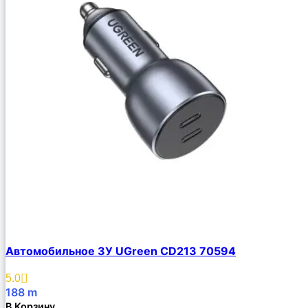
Автомобильное ЗУ UGreen CD213 70594
5.0
188
m
В Корзину