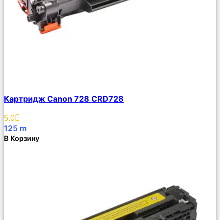
Сравнить
Картридж Canon 728 CRD728
Описание
Избранное
5.0
125
m
В Корзину