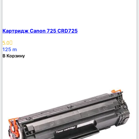
Сравнить
Картридж Canon 725 CRD725
Описание
Избранное
5.0
125
m
В Корзину