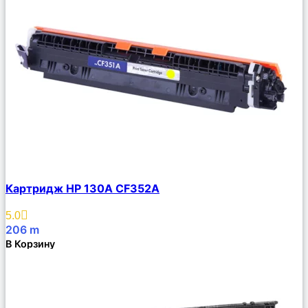
Сравнить
Картридж HP 130A CF352A
Описание
Избранное
5.0
206
m
В Корзину