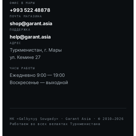
ОФИС В МАРЫ
+993 522 48878
ПОЧТА МАГАЗИНА
shop@garant.asia
ПОДДЕРЖКА
help@garant.asia
АДРЕС
Туркменистан, г. Мары
ул. Кемине 27
ЧАСЫ РАБОТЫ
Ежедневно 9:00 — 19:00
Воскресенье — выходной
HK «Galkynyş Sowgady» · Garant Asia · © 2010—
2026
Работаем во всех велаятах Туркменистана