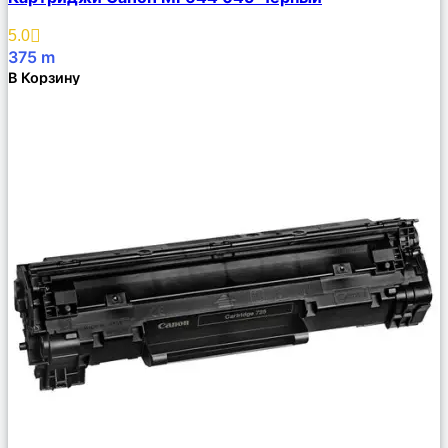
Описание
Избранное
5.0
375
m
В Корзину