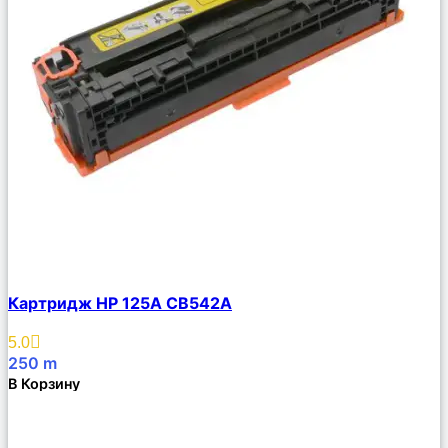
Сравнить
Картридж HP 125A CB542A
Описание
Избранное
5.0
250
m
В Корзину