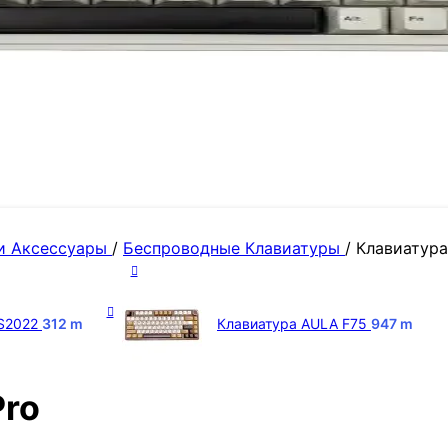
и Аксессуары
/
Беспроводные Клавиатуры
/
Клавиатура
 S2022
312
m
Клавиатура AULA F75
947
m
Pro