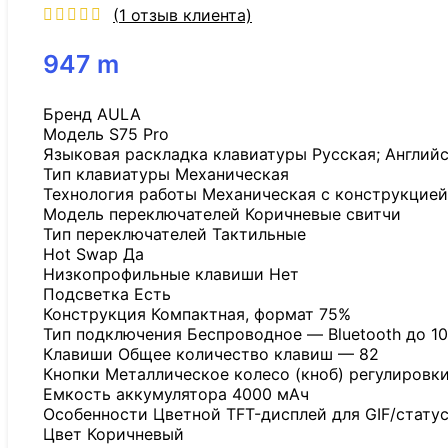
(
1
отзыв клиента)
947
m
Бренд AULA
Модель S75 Pro
Языковая раскладка клавиатуры Русская; Англий
Тип клавиатуры Механическая
Технология работы Механическая с конструкцией
Модель переключателей Коричневые свитчи
Тип переключателей Тактильные
Hot Swap Да
Низкопрофильные клавиши Нет
Подсветка Есть
Конструкция Компактная, формат 75%
Тип подключения Беспроводное — Bluetooth до 1
Клавиши Общее количество клавиш — 82
Кнопки Металлическое колесо (кноб) регулировк
Емкость аккумулятора 4000 мАч
Особенности Цветной TFT-дисплей для GIF/статус
Цвет Коричневый