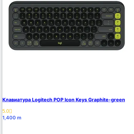
Клавиатура Logitech POP Icon Keys Graphite-green
5.0
1,400
m
В Корзину