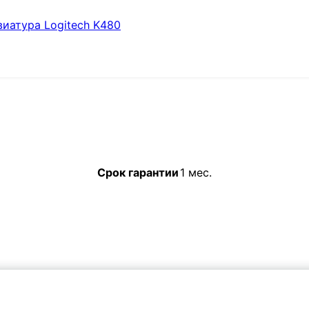
виатура Logitech K480
Срок гарантии
1 мес.