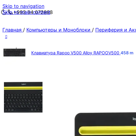
Skip to navigation
Skip to main content
+993 64 072888
Главная
/
Компьютеры и Моноблоки
/
Периферия и А
Клавиатура Rapoo V500 Alloy RAPOOV500
458
m