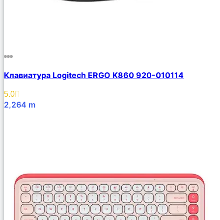
Клавиатура Logitech ERGO K860 920-010114
5.0
2,264
m
В Корзину