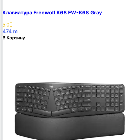
Клавиатура Freewolf K68 FW-K68 Gray
5.0
474
m
В Корзину