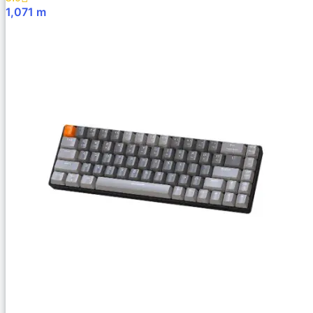
1,071
m
В Корзину