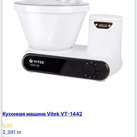
Сравнить
Кухонная машина Vitek VT-1442
Описание
Избранное
5.0
2,391
m