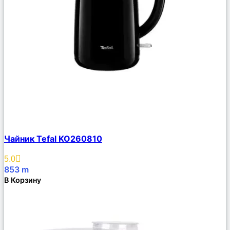
Сравнить
Чайник Tefal KO260810
Описание
Избранное
5.0
853
m
В Корзину