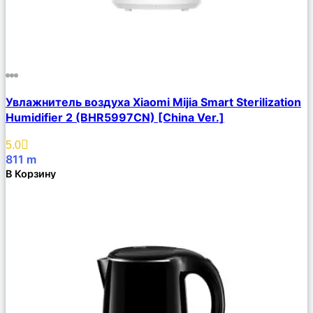
Сравнить
Увлажнитель воздуха Xiaomi Mijia Smart Sterilization
Описание
Humidifier 2 (BHR5997CN) [China Ver.]
Избранное
5.0
811
m
В Корзину