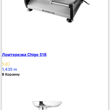
Сравнить
Ломтерезка Chigo 518
Описание
Избранное
5.0
1,435
m
В Корзину