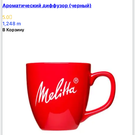
Сравнить
Ароматический диффузор (черный)
Описание
Избранное
5.0
1,248
m
В Корзину