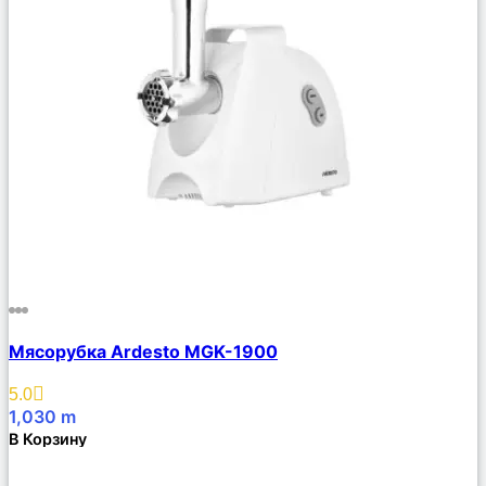
Сравнить
Мясорубка Ardesto MGK-1900
Описание
Избранное
5.0
1,030
m
В Корзину