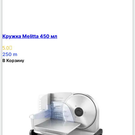
Сравнить
Кружка Melitta 450 мл
Описание
Избранное
5.0
250
m
В Корзину