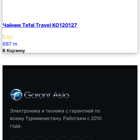
Сравнить
Чайник Tefal Travel KO120127
Описание
Избранное
5.0
687
m
В Корзину
Электроника и техника с гарантией по
всему Туркменистану. Работаем с 2010
года.