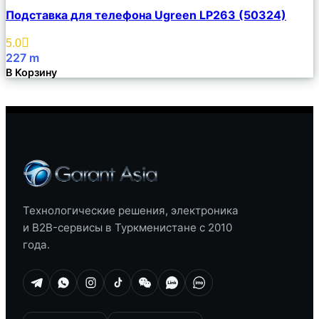
Сравнить
Подставка для телефона Ugreen LP263 (50324)
Описание
Избранное
5.0
227
m
В Корзину
Технологические решения, электроника
и B2B-сервисы в Туркменистане с 2010
года.