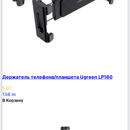
Сравнить
Держатель телефона/планшета Ugreen LP160
Описание
Избранное
5.0
156
m
В Корзину