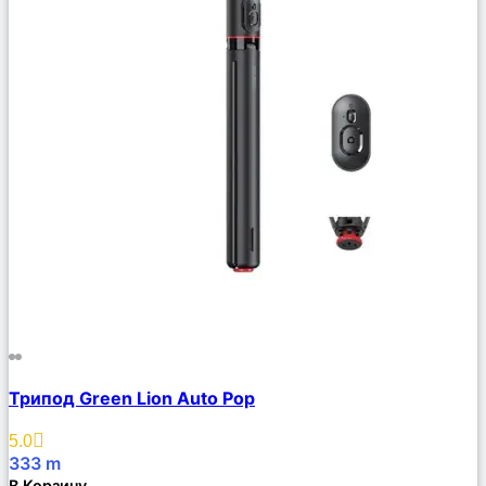
Сравнить
Трипод Green Lion Auto Pop
Описание
Избранное
5.0
333
m
В Корзину