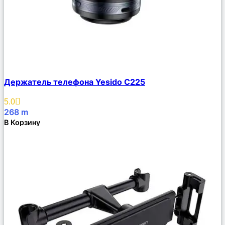
Сравнить
Держатель телефона Yesido C225
Описание
Избранное
5.0
268
m
В Корзину