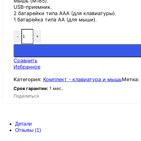
Мышь (M185).
USB-приемник.
2 батарейки типа AAA (для клавиатуры).
1 батарейка типа AA (для мыши).
-
+
Сравнить
Избранное
Категория:
Комплект - клавиатура и мышь
Метка:
Срок гарантии:
1 мес.
Поделиться
Детали
Отзывы (1)