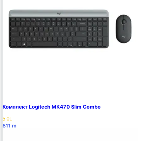
Комплект Logitech MK470 Slim Combo
5.0
811
m
В Корзину