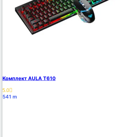
Комплект AULA T610
5.0
541
m
В Корзину