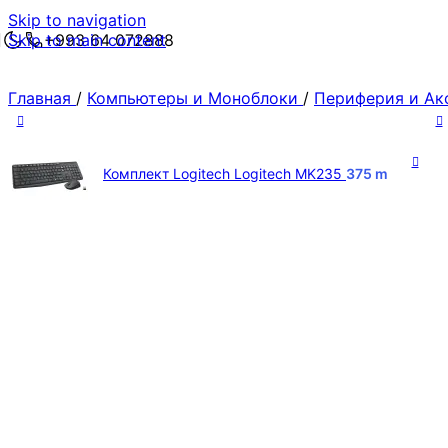
Skip to navigation
Skip to main content
+993 64 072888
Главная
/
Компьютеры и Моноблоки
/
Периферия и А
Комплект Logitech Logitech MK235
375
m