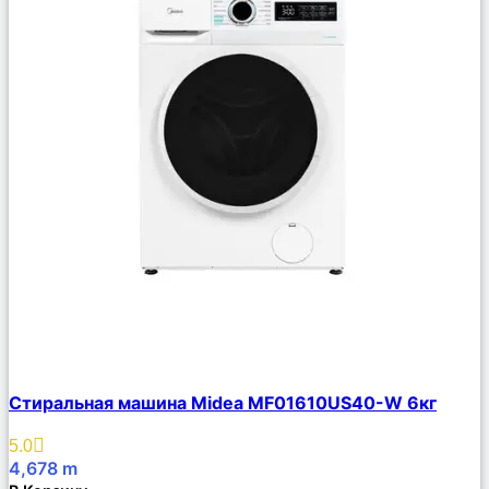
Сравнить
Стиральная машина Midea MF01610US40-W 6кг
Описание
Избранное
5.0
4,678
m