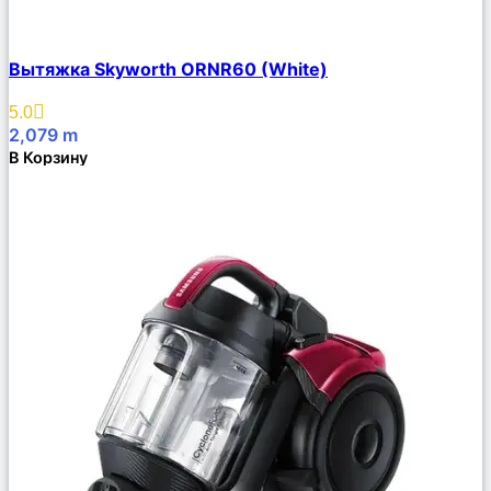
Сравнить
Вытяжка Skyworth ORNR60 (White)
Описание
Избранное
5.0
2,079
m
В Корзину