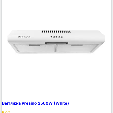
Сравнить
Вытяжка Presino 2560W (White)
Описание
Избранное
5.0