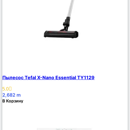
Сравнить
Пылесос Tefal X-Nano Essential TY1129
Описание
Избранное
5.0
2,682
m
В Корзину