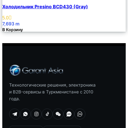
Сравнить
Холодильник Presino BCD430 (Gray)
Описание
Избранное
5.0
7,693
m
В Корзину
Технологические решения, электроника
и B2B-сервисы в Туркменистане с 2010
года.