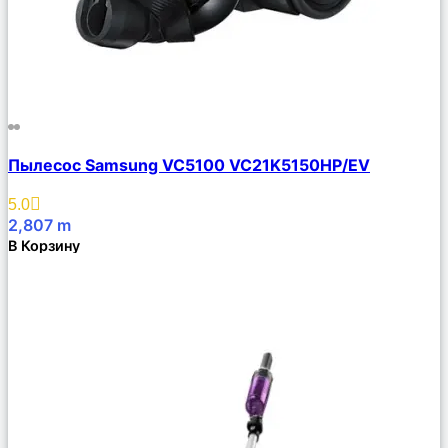
Сравнить
Пылесос Samsung VC5100 VC21K5150HP/EV
Описание
Избранное
5.0
2,807
m
В Корзину