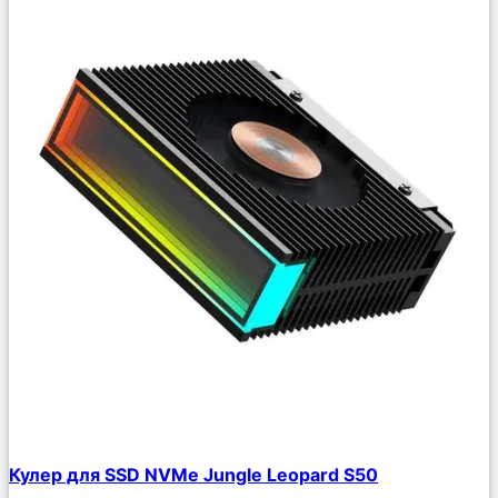
Сравнить
Кулер для SSD NVMe Jungle Leopard S50
Описание