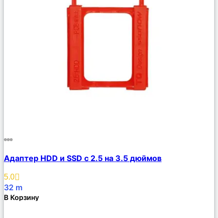
Сравнить
Адаптер HDD и SSD с 2.5 на 3.5 дюймов
Описание
Избранное
5.0
32
m
В Корзину