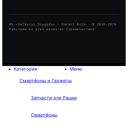
HK «Galkynyş Sowgady» · Garant Asia · © 2010—
2026
Работаем во всех велаятах Туркменистана
Категории
Меню
Смартфоны и Гаджеты
Запчасти для Рации
Смартфоны