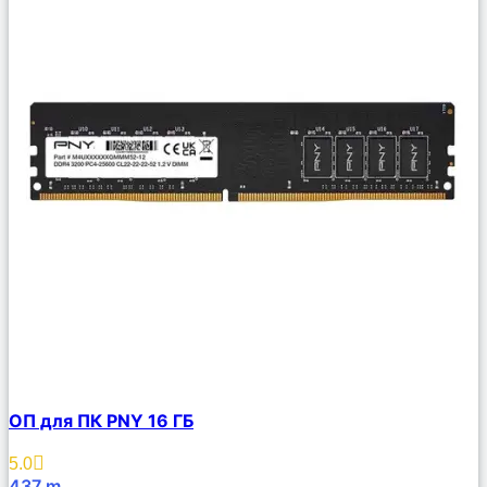
Сравнить
ОП для ПК PNY 16 ГБ
Описание
Избранное
5.0
437
m