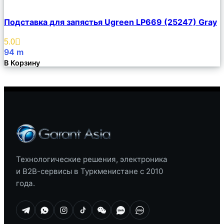
Сравнить
Подставка для запястья Ugreen LP669 (25247) Gray
Описание
Избранное
5.0
94
m
В Корзину
Технологические решения, электроника
и B2B-сервисы в Туркменистане с 2010
года.