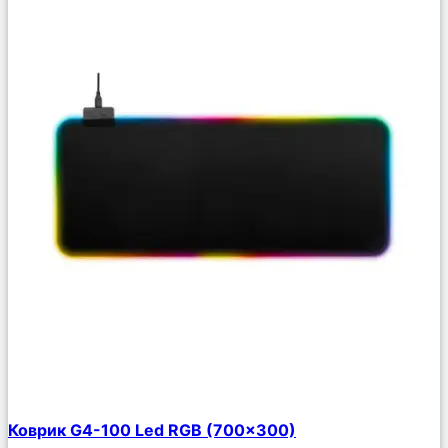
Сравнить
Коврик G4-100 Led RGB (700×300)
Описание