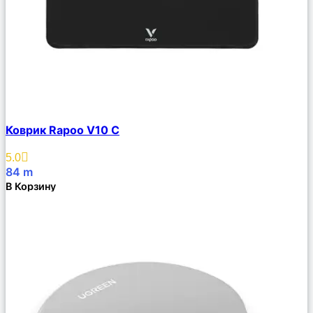
Сравнить
Коврик Rapoo V10 C
Описание
Избранное
5.0
84
m
В Корзину