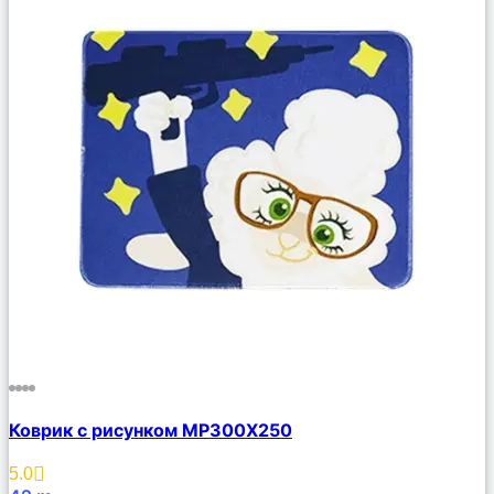
Сравнить
Коврик с рисунком MP300X250
Описание
Избранное
5.0