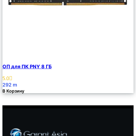
Сравнить
ОП для ПК PNY 8 ГБ
Описание
Избранное
5.0
292
m
В Корзину