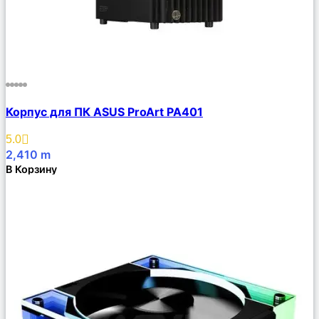
Сравнить
Корпус для ПК ASUS ProArt PA401
Описание
Избранное
5.0
2,410
m
В Корзину