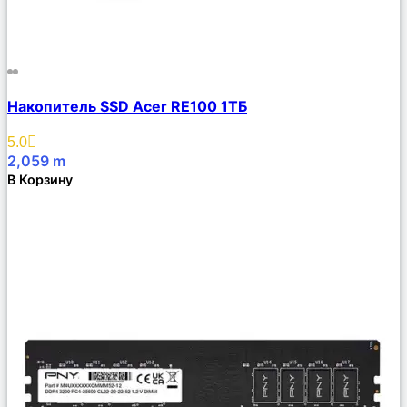
Сравнить
Накопитель SSD Acer RE100 1ТБ
Описание
Избранное
5.0
2,059
m
В Корзину