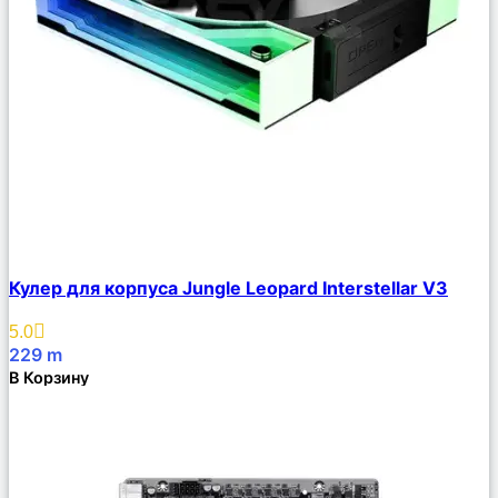
Сравнить
Кулер для корпуса Jungle Leopard Interstellar V3
Описание
Избранное
5.0
229
m
В Корзину